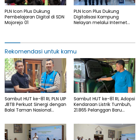
PLN Icon Plus Dukung
PLN Icon Plus Dukung
Pembelajaran Digital di SDN
Digitalisasi Kampung
Mojorejo 01
Nelayan melalui Internet
Gratis di Desa Nelayan
Rajatama
Rekomendasi untuk kamu
Sambut HUT ke-81 RI, PLN UIP
Sambut HUT ke-81 RI, Adopsi
JBTB Perkuat Sinergi dengan
Kendaraan Listrik Tumbuh,
Balai Taman Nasional
21.865 Pelanggan Baru
Baluran Bahas Kajian
Gunakan Home Charging
Rencana Proyek SUTET 500
Services PLN pada Semester
kV Paiton–
I 2026
Watudodol/Kalipuro