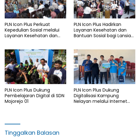
PLN Icon Plus Perkuat
PLN Icon Plus Hadirkan
Kepedulian Sosial melalui
Layanan Kesehatan dan
Layanan Kesehatan dan
Bantuan Sosial bagi Lansia
Bantuan Komprehensif bagi
di Rumah Belas Kasih
Lansia di Malang
Malang
PLN Icon Plus Dukung
PLN Icon Plus Dukung
Pembelajaran Digital di SDN
Digitalisasi Kampung
Mojorejo 01
Nelayan melalui Internet
Gratis di Desa Nelayan
Rajatama
Tinggalkan Balasan