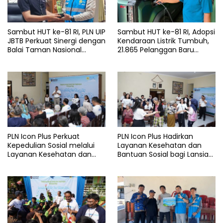
Sambut HUT ke-81 RI, PLN UIP
Sambut HUT ke-81 RI, Adopsi
JBTB Perkuat Sinergi dengan
Kendaraan Listrik Tumbuh,
Balai Taman Nasional
21.865 Pelanggan Baru
Baluran Bahas Kajian
Gunakan Home Charging
Rencana Proyek SUTET 500
Services PLN pada Semester
kV Paiton–
I 2026
Watudodol/Kalipuro
PLN Icon Plus Perkuat
PLN Icon Plus Hadirkan
Kepedulian Sosial melalui
Layanan Kesehatan dan
Layanan Kesehatan dan
Bantuan Sosial bagi Lansia
Bantuan Komprehensif bagi
di Rumah Belas Kasih
Lansia di Malang
Malang