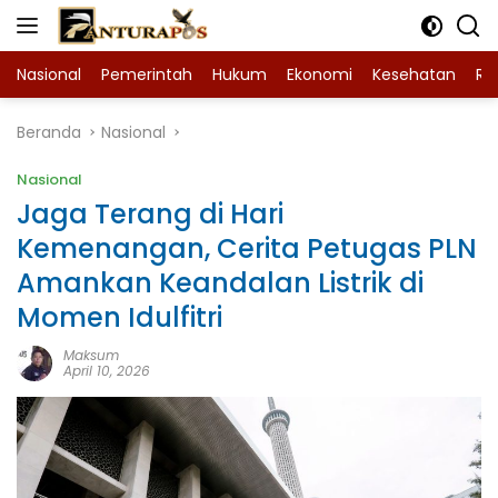
Langsung
ke
konten
Nasional
Pemerintah
Hukum
Ekonomi
Kesehatan
Ra
Beranda
Nasional
Nasional
Jaga Terang di Hari
Kemenangan, Cerita Petugas PLN
Amankan Keandalan Listrik di
Momen Idulfitri
Maksum
April 10, 2026