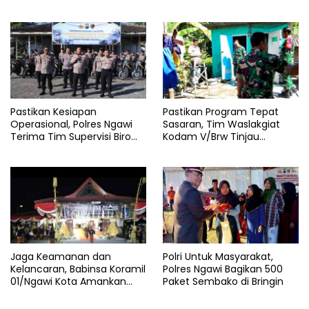
Jembatan Gerih dari
Skandal Persetubuhan Anak
Amukan Api
dan Pengedar Narkoba
Pastikan Kesiapan
Pastikan Program Tepat
Operasional, Polres Ngawi
Sasaran, Tim Waslakgiat
Terima Tim Supervisi Biro
Kodam V/Brw Tinjau
Logistik Polda Jatim
Rutilahu di Wilayah Kodim
0805/Ngawi
Jaga Keamanan dan
Polri Untuk Masyarakat,
Kelancaran, Babinsa Koramil
Polres Ngawi Bagikan 500
01/Ngawi Kota Amankan
Paket Sembako di Bringin
Jamasan dan Kirab Pusaka
Hari Jadi Ngawi ke-668