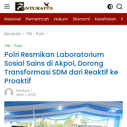
Langsung
ke
konten
Nasional
Pemerintah
Hukum
Ekonomi
Kesehatan
Ra
Beranda
TNI - Polri
TNI - Polri
Polri Resmikan Laboratorium
Sosial Sains di Akpol, Dorong
Transformasi SDM dari Reaktif ke
Proaktif
Pantura 1
April 1, 2026