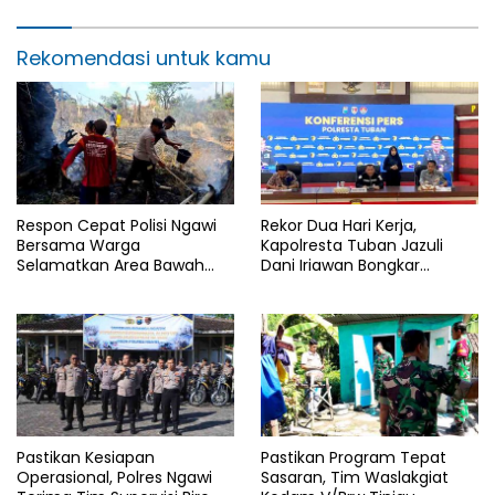
Rekomendasi untuk kamu
Respon Cepat Polisi Ngawi
Rekor Dua Hari Kerja,
Bersama Warga
Kapolresta Tuban Jazuli
Selamatkan Area Bawah
Dani Iriawan Bongkar
Jembatan Gerih dari
Skandal Persetubuhan Anak
Amukan Api
dan Pengedar Narkoba
Pastikan Kesiapan
Pastikan Program Tepat
Operasional, Polres Ngawi
Sasaran, Tim Waslakgiat