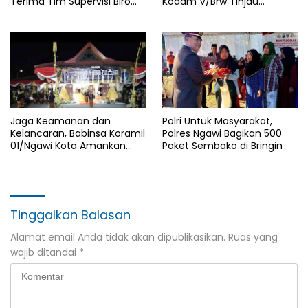
Terima Tim Supervisi Biro
Kodam V/Brw Tinjau
Logistik Polda Jatim
Rutilahu di Wilayah Kodim
0805/Ngawi
Jaga Keamanan dan
Polri Untuk Masyarakat,
Kelancaran, Babinsa Koramil
Polres Ngawi Bagikan 500
01/Ngawi Kota Amankan
Paket Sembako di Bringin
Jamasan dan Kirab Pusaka
Hari Jadi Ngawi ke-668
Tinggalkan Balasan
Alamat email Anda tidak akan dipublikasikan.
Ruas yang
wajib ditandai
*