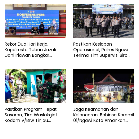
Lamongan
Amukan Api
Rekor Dua Hari Kerja,
Pastikan Kesiapan
Kapolresta Tuban Jazuli
Operasional, Polres Ngawi
Dani Iriawan Bongkar
Terima Tim Supervisi Biro
Skandal Persetubuhan Anak
Logistik Polda Jatim
dan Pengedar Narkoba
Pastikan Program Tepat
Jaga Keamanan dan
Sasaran, Tim Waslakgiat
Kelancaran, Babinsa Koramil
Kodam V/Brw Tinjau
01/Ngawi Kota Amankan
Rutilahu di Wilayah Kodim
Jamasan dan Kirab Pusaka
0805/Ngawi
Hari Jadi Ngawi ke-668