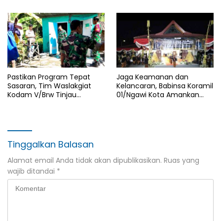
dan Pengedar Narkoba
Pastikan Program Tepat
Jaga Keamanan dan
Sasaran, Tim Waslakgiat
Kelancaran, Babinsa Koramil
Kodam V/Brw Tinjau
01/Ngawi Kota Amankan
Rutilahu di Wilayah Kodim
Jamasan dan Kirab Pusaka
0805/Ngawi
Hari Jadi Ngawi ke-668
Tinggalkan Balasan
Alamat email Anda tidak akan dipublikasikan.
Ruas yang
wajib ditandai
*