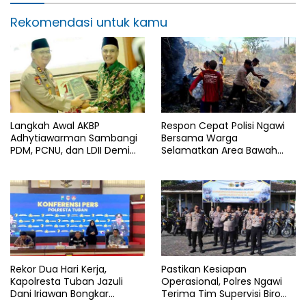
Rekomendasi untuk kamu
Langkah Awal AKBP
Respon Cepat Polisi Ngawi
Adhytiawarman Sambangi
Bersama Warga
PDM, PCNU, dan LDII Demi
Selamatkan Area Bawah
Kondusivitas Wilayah
Jembatan Gerih dari
Lamongan
Amukan Api
Rekor Dua Hari Kerja,
Pastikan Kesiapan
Kapolresta Tuban Jazuli
Operasional, Polres Ngawi
Dani Iriawan Bongkar
Terima Tim Supervisi Biro
Skandal Persetubuhan Anak
Logistik Polda Jatim