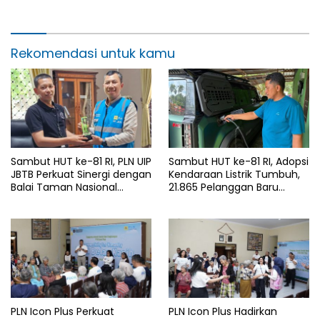
Rajatama
Rekomendasi untuk kamu
Sambut HUT ke-81 RI, PLN UIP
Sambut HUT ke-81 RI, Adopsi
JBTB Perkuat Sinergi dengan
Kendaraan Listrik Tumbuh,
Balai Taman Nasional
21.865 Pelanggan Baru
Baluran Bahas Kajian
Gunakan Home Charging
Rencana Proyek SUTET 500
Services PLN pada Semester
kV Paiton–
I 2026
Watudodol/Kalipuro
PLN Icon Plus Perkuat
PLN Icon Plus Hadirkan