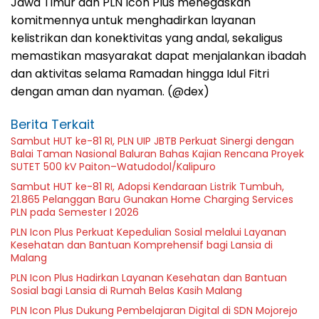
Jawa Timur dan PLN Icon Plus menegaskan
komitmennya untuk menghadirkan layanan
kelistrikan dan konektivitas yang andal, sekaligus
memastikan masyarakat dapat menjalankan ibadah
dan aktivitas selama Ramadan hingga Idul Fitri
dengan aman dan nyaman. (@dex)
Berita Terkait
Sambut HUT ke-81 RI, PLN UIP JBTB Perkuat Sinergi dengan
Balai Taman Nasional Baluran Bahas Kajian Rencana Proyek
SUTET 500 kV Paiton–Watudodol/Kalipuro
Sambut HUT ke-81 RI, Adopsi Kendaraan Listrik Tumbuh,
21.865 Pelanggan Baru Gunakan Home Charging Services
PLN pada Semester I 2026
PLN Icon Plus Perkuat Kepedulian Sosial melalui Layanan
Kesehatan dan Bantuan Komprehensif bagi Lansia di
Malang
PLN Icon Plus Hadirkan Layanan Kesehatan dan Bantuan
Sosial bagi Lansia di Rumah Belas Kasih Malang
PLN Icon Plus Dukung Pembelajaran Digital di SDN Mojorejo