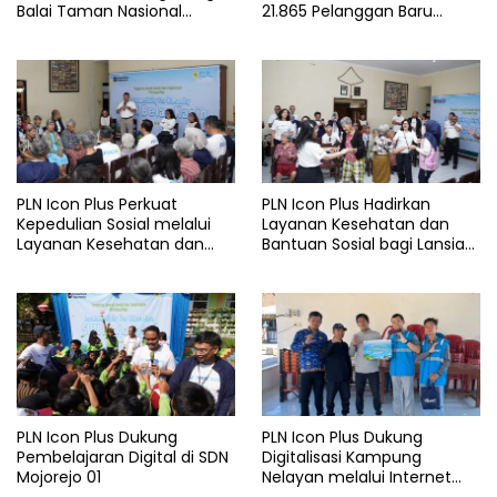
Balai Taman Nasional
21.865 Pelanggan Baru
Baluran Bahas Kajian
Gunakan Home Charging
Rencana Proyek SUTET 500
Services PLN pada Semester
kV Paiton–
I 2026
Watudodol/Kalipuro
PLN Icon Plus Perkuat
PLN Icon Plus Hadirkan
Kepedulian Sosial melalui
Layanan Kesehatan dan
Layanan Kesehatan dan
Bantuan Sosial bagi Lansia
Bantuan Komprehensif bagi
di Rumah Belas Kasih
Lansia di Malang
Malang
PLN Icon Plus Dukung
PLN Icon Plus Dukung
Pembelajaran Digital di SDN
Digitalisasi Kampung
Mojorejo 01
Nelayan melalui Internet
Gratis di Desa Nelayan