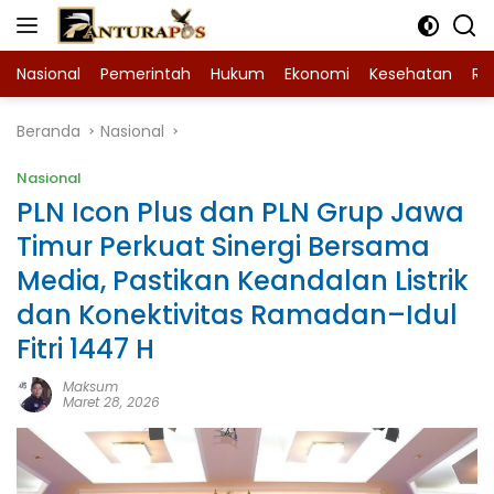
Langsung
ke
konten
Nasional
Pemerintah
Hukum
Ekonomi
Kesehatan
Ra
Beranda
Nasional
Nasional
PLN Icon Plus dan PLN Grup Jawa
Timur Perkuat Sinergi Bersama
Media, Pastikan Keandalan Listrik
dan Konektivitas Ramadan–Idul
Fitri 1447 H
Maksum
Maret 28, 2026