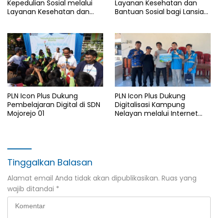
Kepedulian Sosial melalui
Layanan Kesehatan dan
Layanan Kesehatan dan
Bantuan Sosial bagi Lansia
Bantuan Komprehensif bagi
di Rumah Belas Kasih
Lansia di Malang
Malang
PLN Icon Plus Dukung
PLN Icon Plus Dukung
Pembelajaran Digital di SDN
Digitalisasi Kampung
Mojorejo 01
Nelayan melalui Internet
Gratis di Desa Nelayan
Rajatama
Tinggalkan Balasan
Alamat email Anda tidak akan dipublikasikan.
Ruas yang
wajib ditandai
*