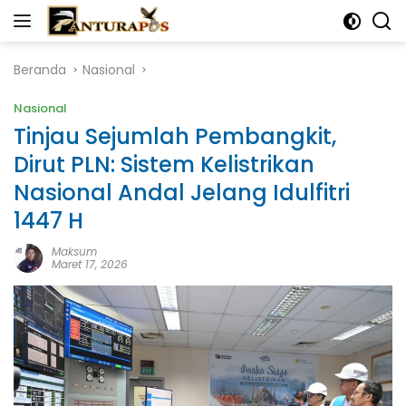
Langsung
ke
konten
Beranda
Nasional
Nasional
Tinjau Sejumlah Pembangkit,
Dirut PLN: Sistem Kelistrikan
Nasional Andal Jelang Idulfitri
1447 H
Maksum
Maret 17, 2026