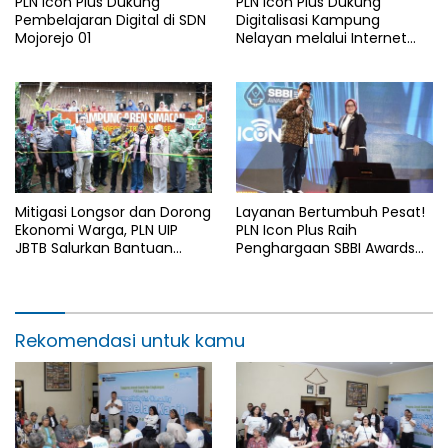
PLN Icon Plus Dukung
PLN Icon Plus Dukung
Pembelajaran Digital di SDN
Digitalisasi Kampung
Mojorejo 01
Nelayan melalui Internet
Gratis di Desa Nelayan
Rajatama
Mitigasi Longsor dan Dorong
Layanan Bertumbuh Pesat!
Ekonomi Warga, PLN UIP
PLN Icon Plus Raih
JBTB Salurkan Bantuan
Penghargaan SBBI Awards
Konservasi 4.000 Pohon
2026
Aren Genjah Asal Aceh di
Banyuwangi
Rekomendasi untuk kamu