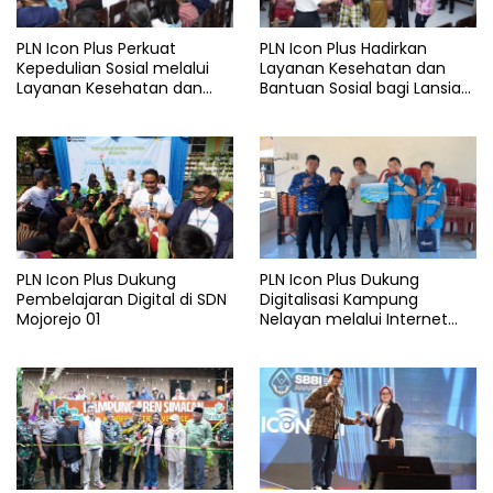
PLN Icon Plus Perkuat
PLN Icon Plus Hadirkan
Kepedulian Sosial melalui
Layanan Kesehatan dan
Layanan Kesehatan dan
Bantuan Sosial bagi Lansia
Bantuan Komprehensif bagi
di Rumah Belas Kasih
Lansia di Malang
Malang
PLN Icon Plus Dukung
PLN Icon Plus Dukung
Pembelajaran Digital di SDN
Digitalisasi Kampung
Mojorejo 01
Nelayan melalui Internet
Gratis di Desa Nelayan
Rajatama