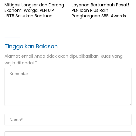
Mitigasi Longsor dan Dorong
Layanan Bertumbuh Pesat!
Ekonomi Warga, PLN UIP
PLN Icon Plus Raih
JBTB Salurkan Bantuan
Penghargaan SBBI Awards
Konservasi 4.000 Pohon
2026
Aren Genjah Asal Aceh di
Banyuwangi
Tinggalkan Balasan
Alamat email Anda tidak akan dipublikasikan.
Ruas yang
wajib ditandai
*