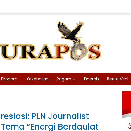
Ekonomi
Kesehatan
Ragam
Daerah
Berita Viral
siasi: PLN Journalist
Tema “Energi Berdaulat