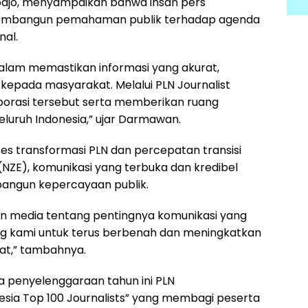
odjo, menyampaikan bahwa insan pers
membangun pemahaman publik terhadap agenda
nal.
alam memastikan informasi yang akurat,
pada masyarakat. Melalui PLN Journalist
borasi tersebut serta memberikan ruang
 seluruh Indonesia,” ujar Darmawan.
s transformasi PLN dan percepatan transisi
(NZE), komunikasi yang terbuka dan kredibel
angun kepercayaan publik.
an media tentang pentingnya komunikasi yang
ong kami untuk terus berbenah dan meningkatkan
at,” tambahnya.
da penyelenggaraan tahun ini PLN
ia Top 100 Journalists” yang membagi peserta