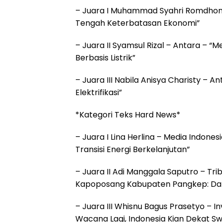
– Juara I Muhammad Syahri Romdhon –
Tengah Keterbatasan Ekonomi”
– Juara II Syamsul Rizal – Antara – “M
Berbasis Listrik”
– Juara III Nabila Anisya Charisty – A
Elektrifikasi”
*Kategori Teks Hard News*
– Juara I Lina Herlina – Media Indones
Transisi Energi Berkelanjutan”
– Juara II Adi Manggala Saputro – T
Kapoposang Kabupaten Pangkep: Dari 
– Juara III Whisnu Bagus Prasetyo – In
Wacana Lagi, Indonesia Kian Dekat 