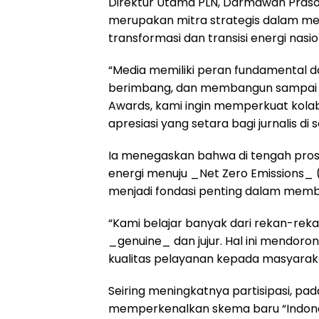
Direktur Utama PLN, Darmawan Pras
merupakan mitra strategis dalam 
transformasi dan transisi energi nasio
“Media memiliki peran fundamental d
berimbang, dan membangun sampai ke
Awards, kami ingin memperkuat kola
apresiasi yang setara bagi jurnalis di
Ia menegaskan bahwa di tengah prose
energi menuju _Net Zero Emissions_ 
menjadi fondasi penting dalam memb
“Kami belajar banyak dari rekan-rek
_genuine_ dan jujur. Hal ini mendor
kualitas pelayanan kepada masyarak
Seiring meningkatnya partisipasi, pa
memperkenalkan skema baru “Indones