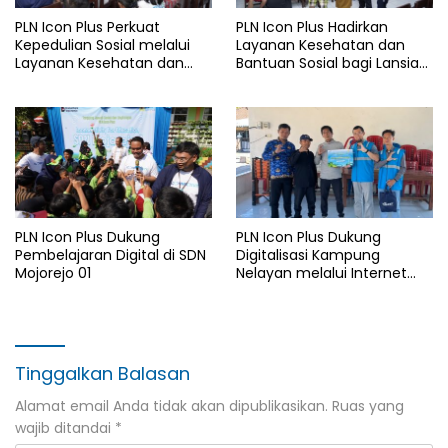
PLN Icon Plus Perkuat
PLN Icon Plus Hadirkan
Kepedulian Sosial melalui
Layanan Kesehatan dan
Layanan Kesehatan dan
Bantuan Sosial bagi Lansia
Bantuan Komprehensif bagi
di Rumah Belas Kasih
Lansia di Malang
Malang
PLN Icon Plus Dukung
PLN Icon Plus Dukung
Pembelajaran Digital di SDN
Digitalisasi Kampung
Mojorejo 01
Nelayan melalui Internet
Gratis di Desa Nelayan
Rajatama
Tinggalkan Balasan
Alamat email Anda tidak akan dipublikasikan.
Ruas yang
wajib ditandai
*