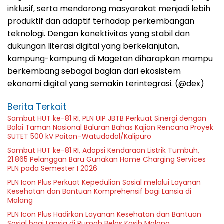
inklusif, serta mendorong masyarakat menjadi lebih
produktif dan adaptif terhadap perkembangan
teknologi. Dengan konektivitas yang stabil dan
dukungan literasi digital yang berkelanjutan,
kampung-kampung di Magetan diharapkan mampu
berkembang sebagai bagian dari ekosistem
ekonomi digital yang semakin terintegrasi. (@dex)
Berita Terkait
Sambut HUT ke-81 RI, PLN UIP JBTB Perkuat Sinergi dengan
Balai Taman Nasional Baluran Bahas Kajian Rencana Proyek
SUTET 500 kV Paiton–Watudodol/Kalipuro
Sambut HUT ke-81 RI, Adopsi Kendaraan Listrik Tumbuh,
21.865 Pelanggan Baru Gunakan Home Charging Services
PLN pada Semester I 2026
PLN Icon Plus Perkuat Kepedulian Sosial melalui Layanan
Kesehatan dan Bantuan Komprehensif bagi Lansia di
Malang
PLN Icon Plus Hadirkan Layanan Kesehatan dan Bantuan
Sosial bagi Lansia di Rumah Belas Kasih Malang