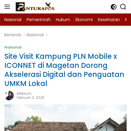
Langsung
ke
konten
Nasional
Pemerintah
Hukum
Ekonomi
Kesehatan
Ra
Beranda
Nasional
Nasional
Site Visit Kampung PLN Mobile x
ICONNET di Magetan Dorong
Akselerasi Digital dan Penguatan
UMKM Lokal
Maksum
Februari 3, 2026