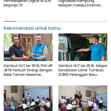
Pembelajaran Digital di SDN
Digitalisasi Kampung
Mojorejo 01
Nelayan melalui Internet
Gratis di Desa Nelayan
Rajatama
Rekomendasi untuk kamu
Sambut HUT ke-81 RI, PLN UIP
Sambut HUT ke-81 RI, Adopsi
JBTB Perkuat Sinergi dengan
Kendaraan Listrik Tumbuh,
Balai Taman Nasional
21.865 Pelanggan Baru
Baluran Bahas Kajian
Gunakan Home Charging
Rencana Proyek SUTET 500
Services PLN pada Semester
kV Paiton–
I 2026
Watudodol/Kalipuro