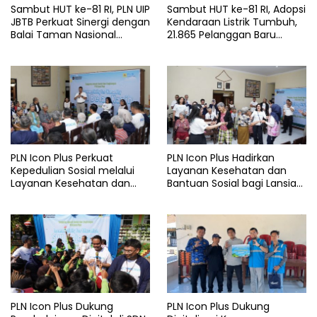
Sambut HUT ke-81 RI, PLN UIP
Sambut HUT ke-81 RI, Adopsi
JBTB Perkuat Sinergi dengan
Kendaraan Listrik Tumbuh,
Balai Taman Nasional
21.865 Pelanggan Baru
Baluran Bahas Kajian
Gunakan Home Charging
Rencana Proyek SUTET 500
Services PLN pada Semester
kV Paiton–
I 2026
Watudodol/Kalipuro
PLN Icon Plus Perkuat
PLN Icon Plus Hadirkan
Kepedulian Sosial melalui
Layanan Kesehatan dan
Layanan Kesehatan dan
Bantuan Sosial bagi Lansia
Bantuan Komprehensif bagi
di Rumah Belas Kasih
Lansia di Malang
Malang
PLN Icon Plus Dukung
PLN Icon Plus Dukung