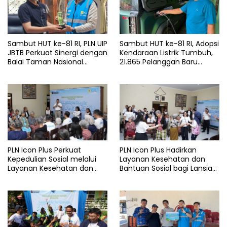
Sambut HUT ke-81 RI, PLN UIP
Sambut HUT ke-81 RI, Adopsi
JBTB Perkuat Sinergi dengan
Kendaraan Listrik Tumbuh,
Balai Taman Nasional
21.865 Pelanggan Baru
Baluran Bahas Kajian
Gunakan Home Charging
Rencana Proyek SUTET 500
Services PLN pada Semester
kV Paiton–
I 2026
Watudodol/Kalipuro
PLN Icon Plus Perkuat
PLN Icon Plus Hadirkan
Kepedulian Sosial melalui
Layanan Kesehatan dan
Layanan Kesehatan dan
Bantuan Sosial bagi Lansia
Bantuan Komprehensif bagi
di Rumah Belas Kasih
Lansia di Malang
Malang