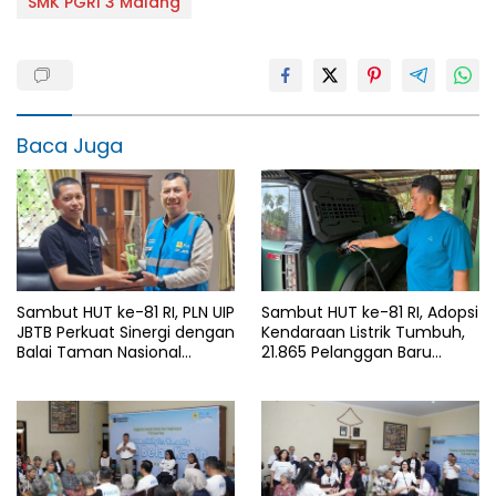
SMK PGRI 3 Malang
Baca Juga
Sambut HUT ke-81 RI, PLN UIP
Sambut HUT ke-81 RI, Adopsi
JBTB Perkuat Sinergi dengan
Kendaraan Listrik Tumbuh,
Balai Taman Nasional
21.865 Pelanggan Baru
Baluran Bahas Kajian
Gunakan Home Charging
Rencana Proyek SUTET 500
Services PLN pada Semester
kV Paiton–
I 2026
Watudodol/Kalipuro