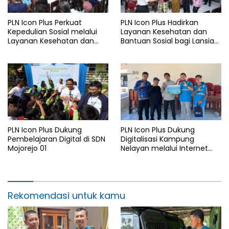
PLN Icon Plus Perkuat
PLN Icon Plus Hadirkan
Kepedulian Sosial melalui
Layanan Kesehatan dan
Layanan Kesehatan dan
Bantuan Sosial bagi Lansia
Bantuan Komprehensif bagi
di Rumah Belas Kasih
Lansia di Malang
Malang
PLN Icon Plus Dukung
PLN Icon Plus Dukung
Pembelajaran Digital di SDN
Digitalisasi Kampung
Mojorejo 01
Nelayan melalui Internet
Gratis di Desa Nelayan
Rajatama
Rekomendasi untuk kamu