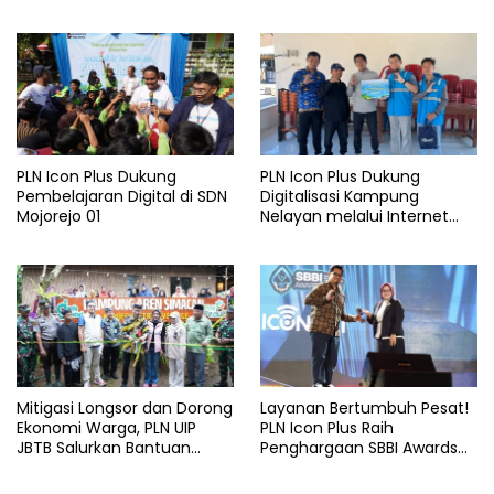
Bantuan Komprehensif bagi
di Rumah Belas Kasih
Lansia di Malang
Malang
PLN Icon Plus Dukung
PLN Icon Plus Dukung
Pembelajaran Digital di SDN
Digitalisasi Kampung
Mojorejo 01
Nelayan melalui Internet
Gratis di Desa Nelayan
Rajatama
Mitigasi Longsor dan Dorong
Layanan Bertumbuh Pesat!
Ekonomi Warga, PLN UIP
PLN Icon Plus Raih
JBTB Salurkan Bantuan
Penghargaan SBBI Awards
Konservasi 4.000 Pohon
2026
Aren Genjah Asal Aceh di