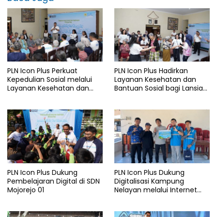
PLN Icon Plus Perkuat
PLN Icon Plus Hadirkan
Kepedulian Sosial melalui
Layanan Kesehatan dan
Layanan Kesehatan dan
Bantuan Sosial bagi Lansia
Bantuan Komprehensif bagi
di Rumah Belas Kasih
Lansia di Malang
Malang
PLN Icon Plus Dukung
PLN Icon Plus Dukung
Pembelajaran Digital di SDN
Digitalisasi Kampung
Mojorejo 01
Nelayan melalui Internet
Gratis di Desa Nelayan
Rajatama