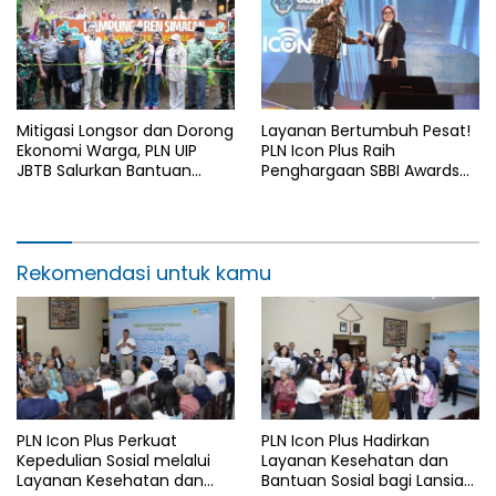
Mitigasi Longsor dan Dorong
Layanan Bertumbuh Pesat!
Ekonomi Warga, PLN UIP
PLN Icon Plus Raih
JBTB Salurkan Bantuan
Penghargaan SBBI Awards
Konservasi 4.000 Pohon
2026
Aren Genjah Asal Aceh di
Banyuwangi
Rekomendasi untuk kamu
PLN Icon Plus Perkuat
PLN Icon Plus Hadirkan
Kepedulian Sosial melalui
Layanan Kesehatan dan
Layanan Kesehatan dan
Bantuan Sosial bagi Lansia