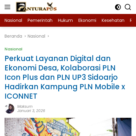
Langsung
ke
konten
Nasional
Pemerintah
Hukum
Ekonomi
Kesehatan
Ra
Beranda
Nasional
Nasional
Perkuat Layanan Digital dan
Ekonomi Desa, Kolaborasi PLN
Icon Plus dan PLN UP3 Sidoarjo
Hadirkan Kampung PLN Mobile x
ICONNET
Maksum
Januari 3, 2026