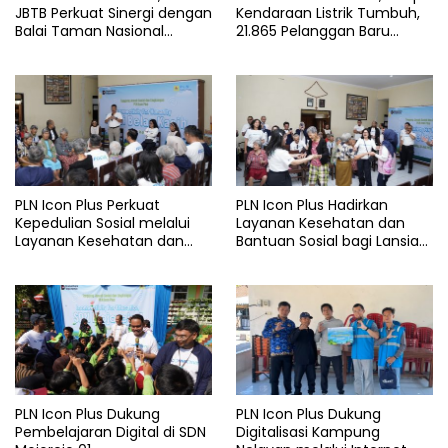
JBTB Perkuat Sinergi dengan
Kendaraan Listrik Tumbuh,
Balai Taman Nasional
21.865 Pelanggan Baru
Baluran Bahas Kajian
Gunakan Home Charging
Rencana Proyek SUTET 500
Services PLN pada Semester
kV Paiton–
I 2026
Watudodol/Kalipuro
PLN Icon Plus Perkuat
PLN Icon Plus Hadirkan
Kepedulian Sosial melalui
Layanan Kesehatan dan
Layanan Kesehatan dan
Bantuan Sosial bagi Lansia
Bantuan Komprehensif bagi
di Rumah Belas Kasih
Lansia di Malang
Malang
PLN Icon Plus Dukung
PLN Icon Plus Dukung
Pembelajaran Digital di SDN
Digitalisasi Kampung