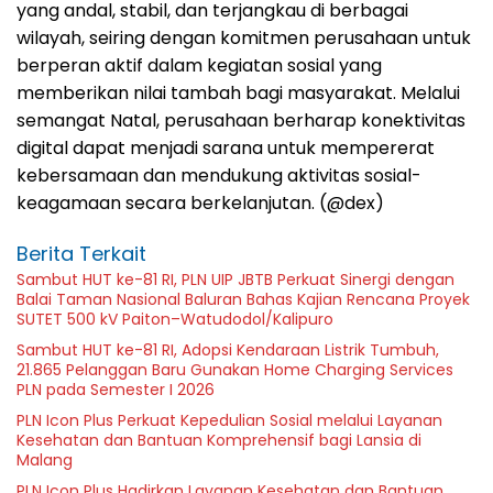
yang andal, stabil, dan terjangkau di berbagai
wilayah, seiring dengan komitmen perusahaan untuk
berperan aktif dalam kegiatan sosial yang
memberikan nilai tambah bagi masyarakat. Melalui
semangat Natal, perusahaan berharap konektivitas
digital dapat menjadi sarana untuk mempererat
kebersamaan dan mendukung aktivitas sosial-
keagamaan secara berkelanjutan. (@dex)
Berita Terkait
Sambut HUT ke-81 RI, PLN UIP JBTB Perkuat Sinergi dengan
Balai Taman Nasional Baluran Bahas Kajian Rencana Proyek
SUTET 500 kV Paiton–Watudodol/Kalipuro
Sambut HUT ke-81 RI, Adopsi Kendaraan Listrik Tumbuh,
21.865 Pelanggan Baru Gunakan Home Charging Services
PLN pada Semester I 2026
PLN Icon Plus Perkuat Kepedulian Sosial melalui Layanan
Kesehatan dan Bantuan Komprehensif bagi Lansia di
Malang
PLN Icon Plus Hadirkan Layanan Kesehatan dan Bantuan