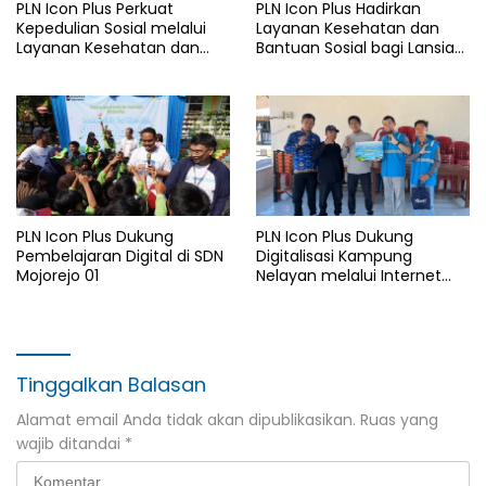
PLN Icon Plus Perkuat
PLN Icon Plus Hadirkan
Kepedulian Sosial melalui
Layanan Kesehatan dan
Layanan Kesehatan dan
Bantuan Sosial bagi Lansia
Bantuan Komprehensif bagi
di Rumah Belas Kasih
Lansia di Malang
Malang
PLN Icon Plus Dukung
PLN Icon Plus Dukung
Pembelajaran Digital di SDN
Digitalisasi Kampung
Mojorejo 01
Nelayan melalui Internet
Gratis di Desa Nelayan
Rajatama
Tinggalkan Balasan
Alamat email Anda tidak akan dipublikasikan.
Ruas yang
wajib ditandai
*