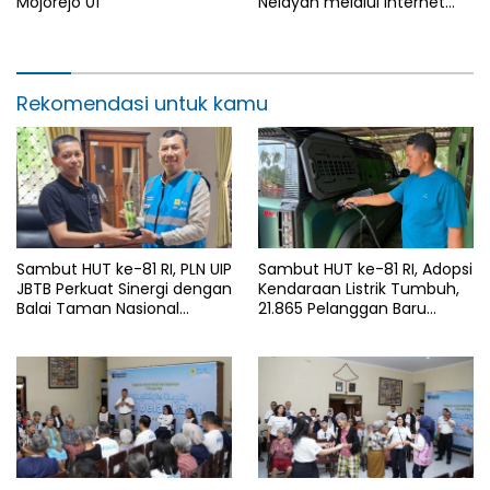
Mojorejo 01
Nelayan melalui Internet
Gratis di Desa Nelayan
Rajatama
Rekomendasi untuk kamu
Sambut HUT ke-81 RI, PLN UIP
Sambut HUT ke-81 RI, Adopsi
JBTB Perkuat Sinergi dengan
Kendaraan Listrik Tumbuh,
Balai Taman Nasional
21.865 Pelanggan Baru
Baluran Bahas Kajian
Gunakan Home Charging
Rencana Proyek SUTET 500
Services PLN pada Semester
kV Paiton–
I 2026
Watudodol/Kalipuro