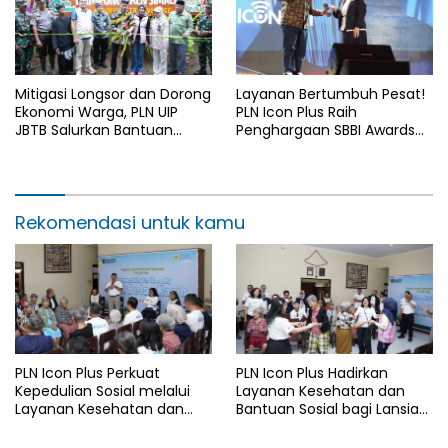
Mitigasi Longsor dan Dorong
Layanan Bertumbuh Pesat!
Ekonomi Warga, PLN UIP
PLN Icon Plus Raih
JBTB Salurkan Bantuan
Penghargaan SBBI Awards
Konservasi 4.000 Pohon
2026
Aren Genjah Asal Aceh di
Banyuwangi
Rekomendasi untuk kamu
PLN Icon Plus Perkuat
PLN Icon Plus Hadirkan
Kepedulian Sosial melalui
Layanan Kesehatan dan
Layanan Kesehatan dan
Bantuan Sosial bagi Lansia
Bantuan Komprehensif bagi
di Rumah Belas Kasih
Lansia di Malang
Malang