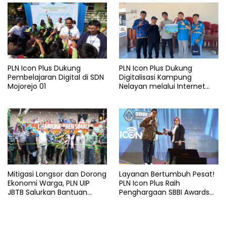
PLN Icon Plus Dukung
PLN Icon Plus Dukung
Pembelajaran Digital di SDN
Digitalisasi Kampung
Mojorejo 01
Nelayan melalui Internet
Gratis di Desa Nelayan
Rajatama
Mitigasi Longsor dan Dorong
Layanan Bertumbuh Pesat!
Ekonomi Warga, PLN UIP
PLN Icon Plus Raih
JBTB Salurkan Bantuan
Penghargaan SBBI Awards
Konservasi 4.000 Pohon
2026
Aren Genjah Asal Aceh di
Banyuwangi