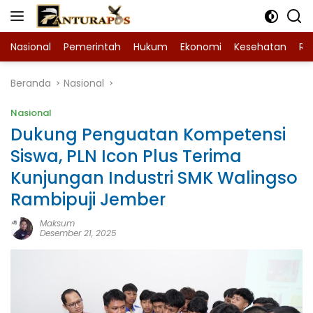
Langsung
ke
konten
Nasional
Pemerintah
Hukum
Ekonomi
Kesehatan
Ra
Beranda
Nasional
Nasional
Dukung Penguatan Kompetensi
Siswa, PLN Icon Plus Terima
Kunjungan Industri SMK Walingso
Rambipuji Jember
Maksum
Desember 21, 2025