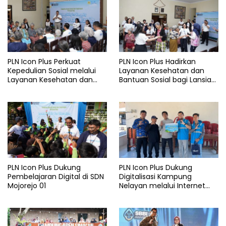
PLN Icon Plus Perkuat
PLN Icon Plus Hadirkan
Kepedulian Sosial melalui
Layanan Kesehatan dan
Layanan Kesehatan dan
Bantuan Sosial bagi Lansia
Bantuan Komprehensif bagi
di Rumah Belas Kasih
Lansia di Malang
Malang
PLN Icon Plus Dukung
PLN Icon Plus Dukung
Pembelajaran Digital di SDN
Digitalisasi Kampung
Mojorejo 01
Nelayan melalui Internet
Gratis di Desa Nelayan
Rajatama