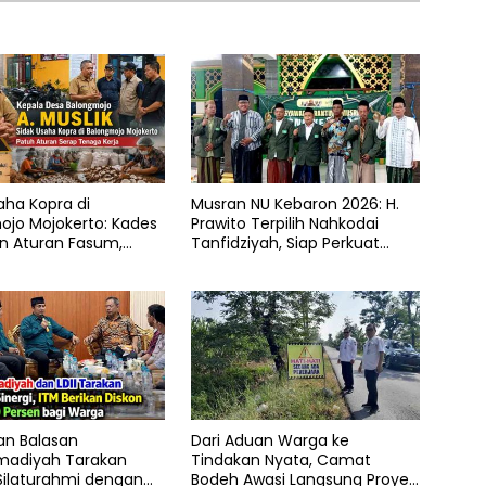
aha Kopra di
Musran NU Kebaron 2026: H.
ojo Mojokerto: Kades
Prawito Terpilih Nahkodai
n Aturan Fasum,
Tanfidziyah, Siap Perkuat
Klaim Kantongi SHM
Program Keumatan
an Balasan
Dari Aduan Warga ke
adiyah Tarakan
Tindakan Nyata, Camat
Silaturahmi dengan
Bodeh Awasi Langsung Proyek