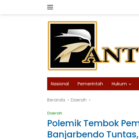
Langsung
ke
konten
Nasional
Pemerintah
Hukum
Beranda
Daerah
Daerah
Polemik Tembok Pem
Banjarbendo Tuntas,