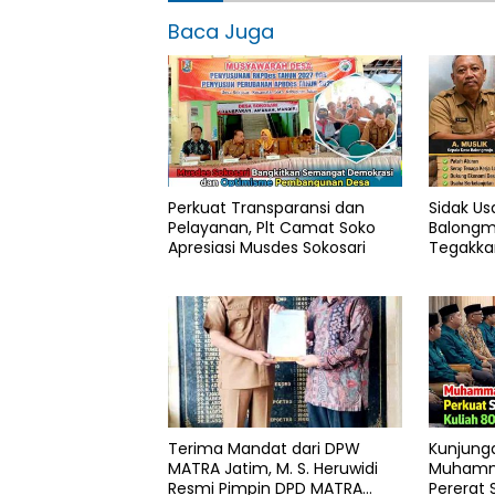
Baca Juga
Perkuat Transparansi dan
Sidak Us
Pelayanan, Plt Camat Soko
Balongm
Apresiasi Musdes Sokosari
Tegakka
Pemilik 
Sah
Terima Mandat dari DPW
Kunjung
MATRA Jatim, M. S. Heruwidi
Muhamm
Resmi Pimpin DPD MATRA
Pererat 