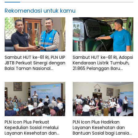
Rekomendasi untuk kamu
Sambut HUT ke-81 RI, PLN UIP
Sambut HUT ke-81 RI, Adopsi
JBTB Perkuat Sinergi dengan
Kendaraan Listrik Tumbuh,
Balai Taman Nasional
21.865 Pelanggan Baru
Baluran Bahas Kajian
Gunakan Home Charging
Rencana Proyek SUTET 500
Services PLN pada Semester
kV Paiton–
I 2026
Watudodol/Kalipuro
PLN Icon Plus Perkuat
PLN Icon Plus Hadirkan
Kepedulian Sosial melalui
Layanan Kesehatan dan
Layanan Kesehatan dan
Bantuan Sosial bagi Lansia