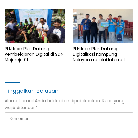
Bantuan Komprehensif bagi
di Rumah Belas Kasih
Lansia di Malang
Malang
PLN Icon Plus Dukung
PLN Icon Plus Dukung
Pembelajaran Digital di SDN
Digitalisasi Kampung
Mojorejo 01
Nelayan melalui Internet
Gratis di Desa Nelayan
Rajatama
Tinggalkan Balasan
Alamat email Anda tidak akan dipublikasikan.
Ruas yang
wajib ditandai
*