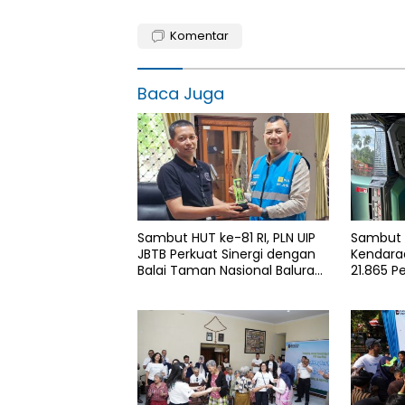
Komentar
Baca Juga
Sambut HUT ke-81 RI, PLN UIP
Sambut H
JBTB Perkuat Sinergi dengan
Kendaraa
Balai Taman Nasional Baluran
21.865 P
Bahas Kajian Rencana Proyek
Gunakan
SUTET 500 kV Paiton–
Services
Watudodol/Kalipuro
2026