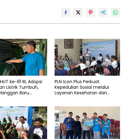
UT ke-81 RI, Adopsi
PLN Icon Plus Perkuat
n Listrik Tumbuh,
Kepedulian Sosial melalui
elanggan Baru
Layanan Kesehatan dan
 Home Charging
Bantuan Komprehensif bagi
 PLN pada Semester I
Lansia di Malang