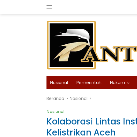
Langsung
ke
konten
Nasional
Pemerintah
Hukum
Beranda
Nasional
Nasional
Kolaborasi Lintas In
Kelistrikan Aceh