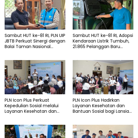
Sambut HUT ke-81 RI, PLN UIP
Sambut HUT ke-81 RI, Adopsi
JBTB Perkuat Sinergi dengan
Kendaraan Listrik Tumbuh,
Balai Taman Nasional
21.865 Pelanggan Baru
Baluran Bahas Kajian
Gunakan Home Charging
Rencana Proyek SUTET 500
Services PLN pada Semester
kV Paiton–
I 2026
Watudodol/Kalipuro
PLN Icon Plus Perkuat
PLN Icon Plus Hadirkan
Kepedulian Sosial melalui
Layanan Kesehatan dan
Layanan Kesehatan dan
Bantuan Sosial bagi Lansia
Bantuan Komprehensif bagi
di Rumah Belas Kasih
Lansia di Malang
Malang