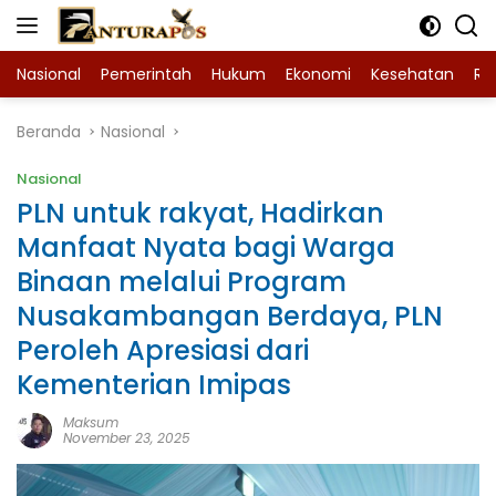
Langsung
ke
konten
Nasional
Pemerintah
Hukum
Ekonomi
Kesehatan
Ra
Beranda
Nasional
Nasional
PLN untuk rakyat, Hadirkan
Manfaat Nyata bagi Warga
Binaan melalui Program
Nusakambangan Berdaya, PLN
Peroleh Apresiasi dari
Kementerian Imipas
Maksum
November 23, 2025