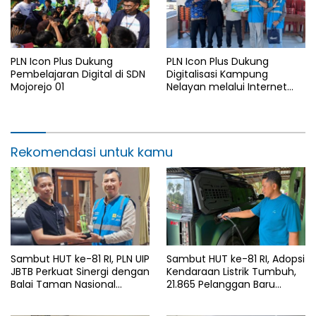
PLN Icon Plus Dukung
PLN Icon Plus Dukung
Pembelajaran Digital di SDN
Digitalisasi Kampung
Mojorejo 01
Nelayan melalui Internet
Gratis di Desa Nelayan
Rajatama
Rekomendasi untuk kamu
Sambut HUT ke-81 RI, PLN UIP
Sambut HUT ke-81 RI, Adopsi
JBTB Perkuat Sinergi dengan
Kendaraan Listrik Tumbuh,
Balai Taman Nasional
21.865 Pelanggan Baru
Baluran Bahas Kajian
Gunakan Home Charging
Rencana Proyek SUTET 500
Services PLN pada Semester