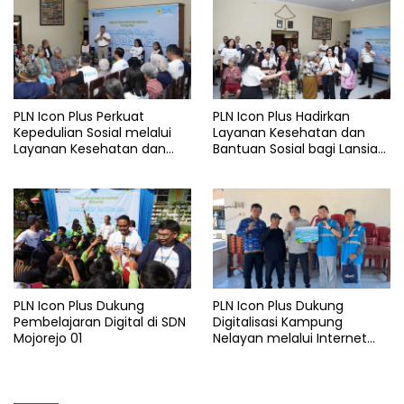
kV Paiton–
I 2026
Watudodol/Kalipuro
PLN Icon Plus Perkuat
PLN Icon Plus Hadirkan
Kepedulian Sosial melalui
Layanan Kesehatan dan
Layanan Kesehatan dan
Bantuan Sosial bagi Lansia
Bantuan Komprehensif bagi
di Rumah Belas Kasih
Lansia di Malang
Malang
PLN Icon Plus Dukung
PLN Icon Plus Dukung
Pembelajaran Digital di SDN
Digitalisasi Kampung
Mojorejo 01
Nelayan melalui Internet
Gratis di Desa Nelayan
Rajatama