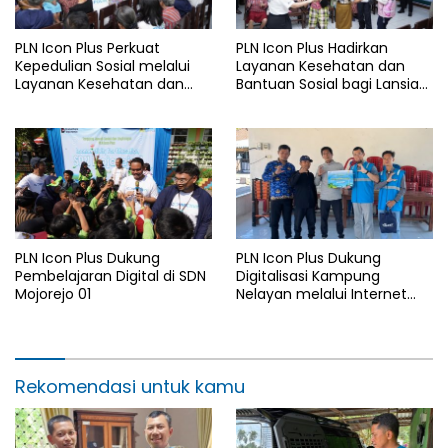
PLN Icon Plus Perkuat
PLN Icon Plus Hadirkan
Kepedulian Sosial melalui
Layanan Kesehatan dan
Layanan Kesehatan dan
Bantuan Sosial bagi Lansia
Bantuan Komprehensif bagi
di Rumah Belas Kasih
Lansia di Malang
Malang
PLN Icon Plus Dukung
PLN Icon Plus Dukung
Pembelajaran Digital di SDN
Digitalisasi Kampung
Mojorejo 01
Nelayan melalui Internet
Gratis di Desa Nelayan
Rajatama
Rekomendasi untuk kamu