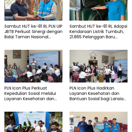
Sambut HUT ke-81 RI, PLN UIP
Sambut HUT ke-81 RI, Adopsi
JBTB Perkuat Sinergi dengan
Kendaraan Listrik Tumbuh,
Balai Taman Nasional
21.865 Pelanggan Baru
Baluran Bahas Kajian
Gunakan Home Charging
Rencana Proyek SUTET 500
Services PLN pada Semester
kV Paiton–
I 2026
Watudodol/Kalipuro
PLN Icon Plus Perkuat
PLN Icon Plus Hadirkan
Kepedulian Sosial melalui
Layanan Kesehatan dan
Layanan Kesehatan dan
Bantuan Sosial bagi Lansia
Bantuan Komprehensif bagi
di Rumah Belas Kasih
Lansia di Malang
Malang