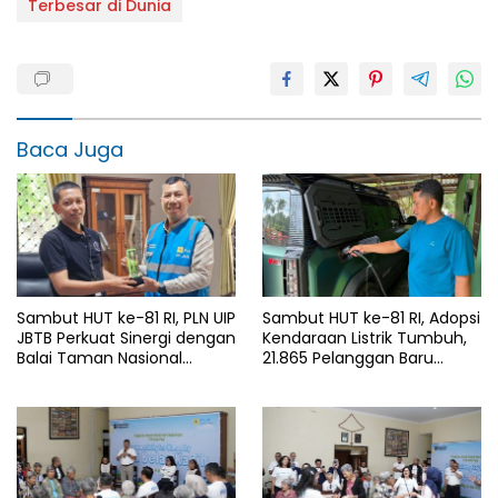
Terbesar di Dunia
Baca Juga
Sambut HUT ke-81 RI, PLN UIP
Sambut HUT ke-81 RI, Adopsi
JBTB Perkuat Sinergi dengan
Kendaraan Listrik Tumbuh,
Balai Taman Nasional
21.865 Pelanggan Baru
Baluran Bahas Kajian
Gunakan Home Charging
Rencana Proyek SUTET 500
Services PLN pada Semester
kV Paiton–
I 2026
Watudodol/Kalipuro