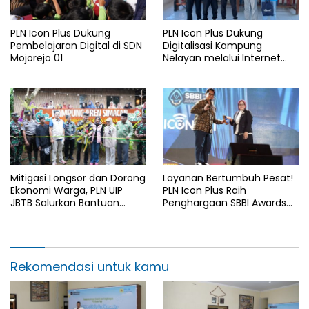
PLN Icon Plus Dukung
PLN Icon Plus Dukung
Pembelajaran Digital di SDN
Digitalisasi Kampung
Mojorejo 01
Nelayan melalui Internet
Gratis di Desa Nelayan
Rajatama
Mitigasi Longsor dan Dorong
Layanan Bertumbuh Pesat!
Ekonomi Warga, PLN UIP
PLN Icon Plus Raih
JBTB Salurkan Bantuan
Penghargaan SBBI Awards
Konservasi 4.000 Pohon
2026
Aren Genjah Asal Aceh di
Banyuwangi
Rekomendasi untuk kamu