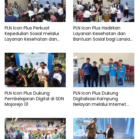
PLN Icon Plus Perkuat
PLN Icon Plus Hadirkan
Kepedulian Sosial melalui
Layanan Kesehatan dan
Layanan Kesehatan dan
Bantuan Sosial bagi Lansia
Bantuan Komprehensif bagi
di Rumah Belas Kasih
Lansia di Malang
Malang
PLN Icon Plus Dukung
PLN Icon Plus Dukung
Pembelajaran Digital di SDN
Digitalisasi Kampung
Mojorejo 01
Nelayan melalui Internet
Gratis di Desa Nelayan
Rajatama