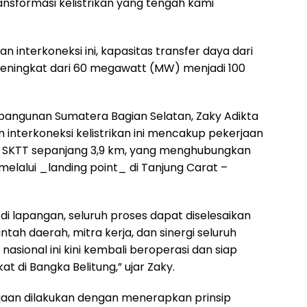
nsformasi kelistrikan yang tengah kami
 interkoneksi ini, kapasitas transfer daya dari
eningkat dari 60 megawatt (MW) menjadi 100
bangunan Sumatera Bagian Selatan, Zaky Adikta
interkoneksi kelistrikan ini mencakup pekerjaan
n SKTT sepanjang 3,9 km, yang menghubungkan
elalui _landing point_ di Tanjung Carat –
i lapangan, seluruh proses dapat diselesaikan
ah daerah, mitra kerja, dan sinergi seluruh
asional ini kini kembali beroperasi dan siap
 di Bangka Belitung,” ujar Zaky.
jaan dilakukan dengan menerapkan prinsip