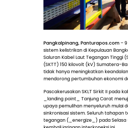
Pangkalpinang, Panturapos.com
– 9
sistem kelistrikan di Kepulauan Bang
Saluran Kabel Laut Tegangan Tinggi 
(SKTT) 150 kilovolt (kV) Sumatera–Bang
tidak hanya meningkatkan keandalan p
mendorong pertumbuhan ekonomi d
Pascakerusakan SKLT Sirkit II pada kab
_landing point_ Tanjung Carat menuj
upaya pemulihan menyeluruh mulai dari
sinkronisasi sistem. Seluruh tahapan
tegangan (_energize_) pada Selasa (
kembali jaringan interkoneksi ini.