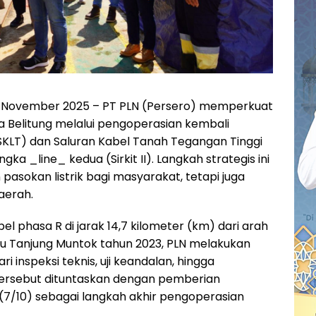
 November 2025 – PT PLN (Persero) memperkuat
ka Belitung melalui pengoperasian kembali
(SKLT) dan Saluran Kabel Tanah Tegangan Tinggi
ka _line_ kedua (Sirkit II). Langkah strategis ini
asokan listrik bagi masyarakat, tetapi juga
aerah.
el phasa R di jarak 14,7 kilometer (km) dari arah
u Tanjung Muntok tahun 2023, PLN melakukan
 inspeksi teknis, uji keandalan, hingga
 tersebut dituntaskan dengan pemberian
7/10) sebagai langkah akhir pengoperasian