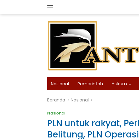
Langsung
ke
konten
Nasional
Pemerintah
Hukum
Beranda
Nasional
Nasional
PLN untuk rakyat, Pe
Belitung, PLN Operas