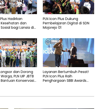
 Plus Hadirkan
PLN Icon Plus Dukung
 Kesehatan dan
Pembelajaran Digital di SDN
Sosial bagi Lansia di
Mojorejo 01
elas Kasih Malang
 Longsor dan Dorong
Layanan Bertumbuh Pesat!
Warga, PLN UIP JBTB
PLN Icon Plus Raih
 Bantuan Konservasi
Penghargaan SBBI Awards
hon Aren Genjah Asal
2026
 Banyuwangi