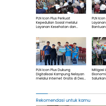
PLN Icon Plus Perkuat
PLN Icon
Kepedulian Sosial melalui
Layanan
Layanan Kesehatan dan
Bantuan 
Bantuan Komprehensif bagi
Rumah B
Lansia di Malang
PLN Icon Plus Dukung
Mitigasi
Digitalisasi Kampung Nelayan
Ekonomi 
melalui Internet Gratis di Desa
Salurkan
Nelayan Rajatama
4.000 Po
Aceh di
Rekomendasi untuk kamu