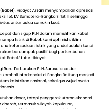
(Babel), Hidayat Arsani menyampaikan apresiasi
si 150 kV Sumatera–Bangka Sirkit II, sehingga
ivitas antar pulau semakin kuat.
 cepat dan sigap PLN dalam memulihkan kabel
mpu listrik di Babel, kami optimistis iklim
ena ketersediaan listrik yang andal adalah kunci
ntu akan berdampak positif bagi pertumbuhan
t Babel,” tutur Hidayat.
i Baru Terbarukan PLN, Suroso Isnandar
embali interkoneksi di Bangka Belitung menjadi
em kelistrikan nasional, sekaligus wujud nyata
donesia.
ebutuhan dasar, tetapi penggerak utama ekonomi
p daerah, termasuk wilayah kepulauan,