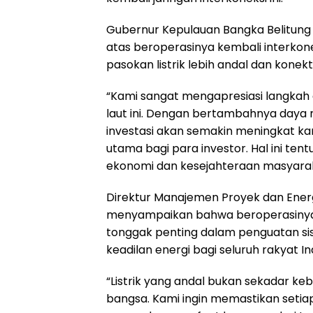
Gubernur Kepulauan Bangka Belitung 
atas beroperasinya kembali interkonek
pasokan listrik lebih andal dan konekt
“Kami sangat mengapresiasi langkah
laut ini. Dengan bertambahnya daya ma
investasi akan semakin meningkat kar
utama bagi para investor. Hal ini te
ekonomi dan kesejahteraan masyaraka
Direktur Manajemen Proyek dan Energ
menyampaikan bahwa beroperasinya k
tonggak penting dalam penguatan sist
keadilan energi bagi seluruh rakyat In
“Listrik yang andal bukan sekadar k
bangsa. Kami ingin memastikan setia