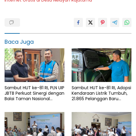
Internet Gratis di Desa Nelayan Rajatama
Baca Juga
Sambut HUT ke-81 RI, PLN UIP
Sambut HUT ke-81 RI, Adopsi
JBTB Perkuat Sinergi dengan
Kendaraan Listrik Tumbuh,
Balai Taman Nasional
21.865 Pelanggan Baru
Baluran Bahas Kajian
Gunakan Home Charging
Rencana Proyek SUTET 500
Services PLN pada Semester
kV Paiton–
I 2026
Watudodol/Kalipuro