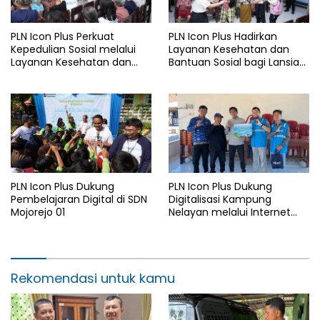
PLN Icon Plus Perkuat
PLN Icon Plus Hadirkan
Kepedulian Sosial melalui
Layanan Kesehatan dan
Layanan Kesehatan dan
Bantuan Sosial bagi Lansia
Bantuan Komprehensif bagi
di Rumah Belas Kasih
Lansia di Malang
Malang
PLN Icon Plus Dukung
PLN Icon Plus Dukung
Pembelajaran Digital di SDN
Digitalisasi Kampung
Mojorejo 01
Nelayan melalui Internet
Gratis di Desa Nelayan
Rajatama
Rekomendasi untuk kamu