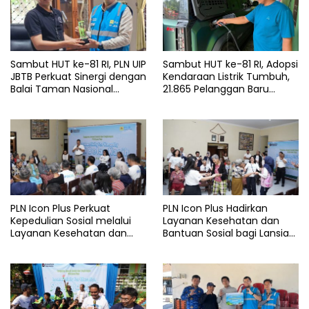
Sambut HUT ke-81 RI, PLN UIP
Sambut HUT ke-81 RI, Adopsi
JBTB Perkuat Sinergi dengan
Kendaraan Listrik Tumbuh,
Balai Taman Nasional
21.865 Pelanggan Baru
Baluran Bahas Kajian
Gunakan Home Charging
Rencana Proyek SUTET 500
Services PLN pada Semester
kV Paiton–
I 2026
Watudodol/Kalipuro
PLN Icon Plus Perkuat
PLN Icon Plus Hadirkan
Kepedulian Sosial melalui
Layanan Kesehatan dan
Layanan Kesehatan dan
Bantuan Sosial bagi Lansia
Bantuan Komprehensif bagi
di Rumah Belas Kasih
Lansia di Malang
Malang