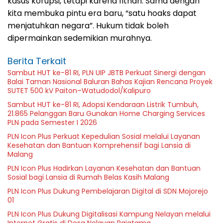
kasus korupsi, tetapi karena fitnah. Sama dengan
kita membuka pintu era baru, “satu hoaks dapat
menjatuhkan negara”. Hukum tidak boleh
dipermainkan sedemikian murahnya.
Berita Terkait
Sambut HUT ke-81 RI, PLN UIP JBTB Perkuat Sinergi dengan
Balai Taman Nasional Baluran Bahas Kajian Rencana Proyek
SUTET 500 kV Paiton–Watudodol/Kalipuro
Sambut HUT ke-81 RI, Adopsi Kendaraan Listrik Tumbuh,
21.865 Pelanggan Baru Gunakan Home Charging Services
PLN pada Semester I 2026
PLN Icon Plus Perkuat Kepedulian Sosial melalui Layanan
Kesehatan dan Bantuan Komprehensif bagi Lansia di
Malang
PLN Icon Plus Hadirkan Layanan Kesehatan dan Bantuan
Sosial bagi Lansia di Rumah Belas Kasih Malang
PLN Icon Plus Dukung Pembelajaran Digital di SDN Mojorejo
01
PLN Icon Plus Dukung Digitalisasi Kampung Nelayan melalui