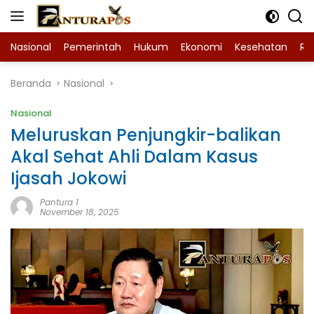
Langsung
ke
konten
Nasional
Pemerintah
Hukum
Ekonomi
Kesehatan
Ra
Beranda
Nasional
Nasional
Meluruskan Penjungkir-balikan
Akal Sehat Ahli Dalam Kasus
Ijasah Jokowi
Pantura 1
November 18, 2025