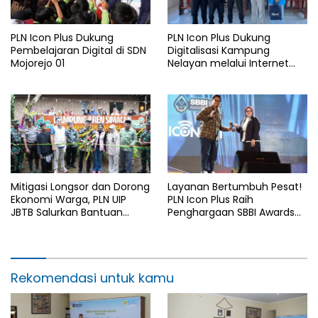
PLN Icon Plus Dukung
PLN Icon Plus Dukung
Pembelajaran Digital di SDN
Digitalisasi Kampung
Mojorejo 01
Nelayan melalui Internet
Gratis di Desa Nelayan
Rajatama
Mitigasi Longsor dan Dorong
Layanan Bertumbuh Pesat!
Ekonomi Warga, PLN UIP
PLN Icon Plus Raih
JBTB Salurkan Bantuan
Penghargaan SBBI Awards
Konservasi 4.000 Pohon
2026
Aren Genjah Asal Aceh di
Banyuwangi
Rekomendasi untuk kamu