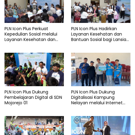
PLN Icon Plus Perkuat
PLN Icon Plus Hadirkan
Kepedulian Sosial melalui
Layanan Kesehatan dan
Layanan Kesehatan dan
Bantuan Sosial bagi Lansia
Bantuan Komprehensif bagi
di Rumah Belas Kasih
Lansia di Malang
Malang
PLN Icon Plus Dukung
PLN Icon Plus Dukung
Pembelajaran Digital di SDN
Digitalisasi Kampung
Mojorejo 01
Nelayan melalui Internet
Gratis di Desa Nelayan
Rajatama