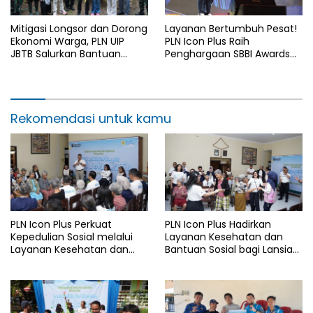
Mitigasi Longsor dan Dorong
Layanan Bertumbuh Pesat!
Ekonomi Warga, PLN UIP
PLN Icon Plus Raih
JBTB Salurkan Bantuan
Penghargaan SBBI Awards
Konservasi 4.000 Pohon
2026
Aren Genjah Asal Aceh di
Banyuwangi
Rekomendasi untuk kamu
PLN Icon Plus Perkuat
PLN Icon Plus Hadirkan
Kepedulian Sosial melalui
Layanan Kesehatan dan
Layanan Kesehatan dan
Bantuan Sosial bagi Lansia
Bantuan Komprehensif bagi
di Rumah Belas Kasih
Lansia di Malang
Malang