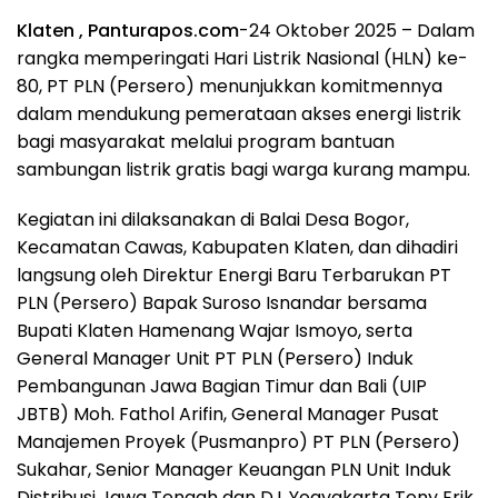
Klaten , Panturapos.com
-24 Oktober 2025 – Dalam
rangka memperingati Hari Listrik Nasional (HLN) ke-
80, PT PLN (Persero) menunjukkan komitmennya
dalam mendukung pemerataan akses energi listrik
bagi masyarakat melalui program bantuan
sambungan listrik gratis bagi warga kurang mampu.
Kegiatan ini dilaksanakan di Balai Desa Bogor,
Kecamatan Cawas, Kabupaten Klaten, dan dihadiri
langsung oleh Direktur Energi Baru Terbarukan PT
PLN (Persero) Bapak Suroso Isnandar bersama
Bupati Klaten Hamenang Wajar Ismoyo, serta
General Manager Unit PT PLN (Persero) Induk
Pembangunan Jawa Bagian Timur dan Bali (UIP
JBTB) Moh. Fathol Arifin, General Manager Pusat
Manajemen Proyek (Pusmanpro) PT PLN (Persero)
Sukahar, Senior Manager Keuangan PLN Unit Induk
Distribusi Jawa Tengah dan D.I. Yogyakarta Tony Erik