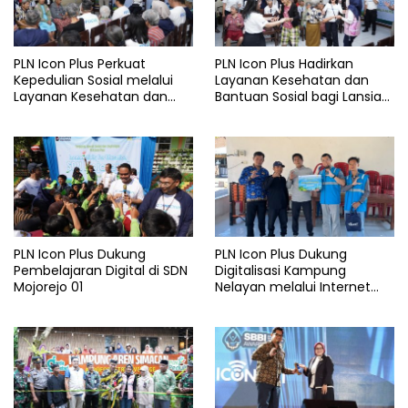
PLN Icon Plus Perkuat
PLN Icon Plus Hadirkan
Kepedulian Sosial melalui
Layanan Kesehatan dan
Layanan Kesehatan dan
Bantuan Sosial bagi Lansia
Bantuan Komprehensif bagi
di Rumah Belas Kasih
Lansia di Malang
Malang
PLN Icon Plus Dukung
PLN Icon Plus Dukung
Pembelajaran Digital di SDN
Digitalisasi Kampung
Mojorejo 01
Nelayan melalui Internet
Gratis di Desa Nelayan
Rajatama