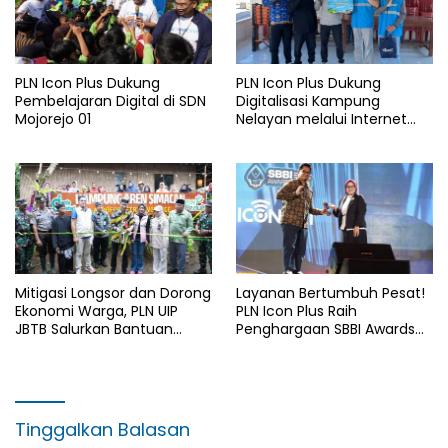
PLN Icon Plus Dukung
PLN Icon Plus Dukung
Pembelajaran Digital di SDN
Digitalisasi Kampung
Mojorejo 01
Nelayan melalui Internet
Gratis di Desa Nelayan
Rajatama
Mitigasi Longsor dan Dorong
Layanan Bertumbuh Pesat!
Ekonomi Warga, PLN UIP
PLN Icon Plus Raih
JBTB Salurkan Bantuan
Penghargaan SBBI Awards
Konservasi 4.000 Pohon
2026
Aren Genjah Asal Aceh di
Banyuwangi
Tinggalkan Balasan