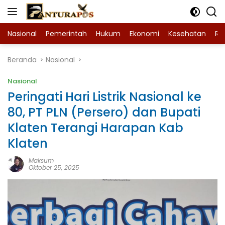
Langsung
ke
konten
Nasional
Pemerintah
Hukum
Ekonomi
Kesehatan
Ra
Beranda
Nasional
Nasional
Peringati Hari Listrik Nasional ke
80, PT PLN (Persero) dan Bupati
Klaten Terangi Harapan Kab
Klaten
Maksum
Oktober 25, 2025