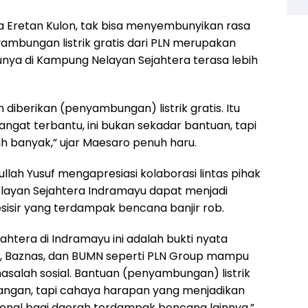
sa Eretan Kulon, tak bisa menyembunyikan rasa
yambungan listrik gratis dari PLN merupakan
ya di Kampung Nelayan Sejahtera terasa lebih
 diberikan (penyambungan) listrik gratis. Itu
ngat terbantu, ini bukan sekadar bantuan, tapi
ih banyak,” ujar Maesaro penuh haru.
fullah Yusuf mengapresiasi kolaborasi lintas pihak
yan Sejahtera Indramayu dapat menjadi
sisir yang terdampak bencana banjir rob.
tera di Indramayu ini adalah bukti nyata
, Baznas, dan BUMN seperti PLN Group mampu
salah sosial. Bantuan (penyambungan) listrik
rangan, tapi cahaya harapan yang menjadikan
onal bagi daerah terdampak bencana lainnya,”