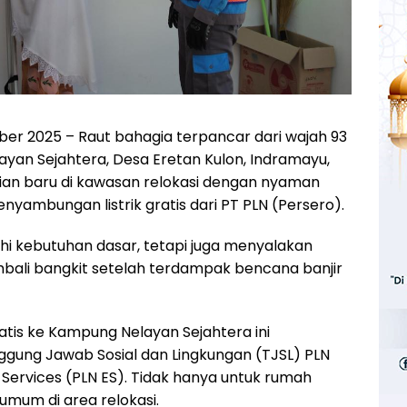
ober 2025 – Raut bahagia terpancar dari wajah 93
ayan Sejahtera, Desa Eretan Kulon, Indramayu,
ian baru di kawasan relokasi dengan nyaman
nyambungan listrik gratis dari PT PLN (Persero).
hi kebutuhan dasar, tetapi juga menyalakan
bali bangkit setelah terdampak bencana banjir
ratis ke Kampung Nelayan Sejahtera ini
gung Jawab Sosial dan Lingkungan (TJSL) PLN
 Services (PLN ES). Tidak hanya untuk rumah
s umum di area relokasi.