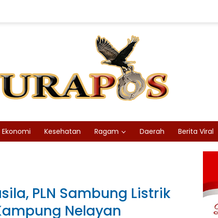
Ekonomi
Kesehatan
Ragam
Daerah
Berita Viral
sila, PLN Sambung Listrik
i Kampung Nelayan