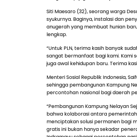
Siti Maesaro (32), seorang warga De
syukurnya. Baginya, instalasi dan pen
anugerah yang membuat hunian barun
lengkap.
“Untuk PLN, terima kasih banyak sudah
sangat bermanfaat bagi kami. Kami sa
juga awal kehidupan baru. Terima kas
Menteri Sosial Republik Indonesia, Sai
sehingga pembangunan Kampung Nela
percontohan nasional bagi daerah pe
“Pembangunan Kampung Nelayan Sejah
bahwa kolaborasi antara pemerintah
menciptakan solusi permanen bagi ma
gratis ini bukan hanya sekadar pene
Indramayu sebagai percontohan nasi