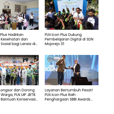
 Plus Hadirkan
PLN Icon Plus Dukung
 Kesehatan dan
Pembelajaran Digital di SDN
Sosial bagi Lansia di
Mojorejo 01
elas Kasih Malang
 Longsor dan Dorong
Layanan Bertumbuh Pesat!
Warga, PLN UIP JBTB
PLN Icon Plus Raih
 Bantuan Konservasi
Penghargaan SBBI Awards
hon Aren Genjah Asal
2026
 Banyuwangi