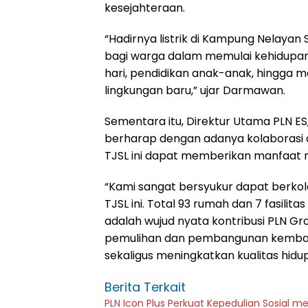
kesejahteraan.
“Hadirnya listrik di Kampung Nelay
bagi warga dalam memulai kehidupan b
hari, pendidikan anak-anak, hingga 
lingkungan baru,” ujar Darmawan.
Sementara itu, Direktur Utama PLN 
berharap dengan adanya kolaborasi 
TJSL ini dapat memberikan manfaat 
“Kami sangat bersyukur dapat berko
TJSL ini. Total 93 rumah dan 7 fasilita
adalah wujud nyata kontribusi PLN G
pemulihan dan pembangunan kembali
sekaligus meningkatkan kualitas hidu
Berita Terkait
PLN Icon Plus Perkuat Kepedulian Sosial 