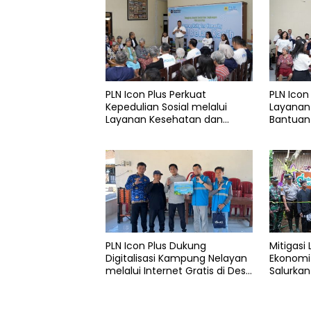
PLN Icon Plus Perkuat
PLN Icon
Kepedulian Sosial melalui
Layanan
Layanan Kesehatan dan
Bantuan 
Bantuan Komprehensif bagi
Rumah B
Lansia di Malang
PLN Icon Plus Dukung
Mitigasi
Digitalisasi Kampung Nelayan
Ekonomi 
melalui Internet Gratis di Desa
Salurkan
Nelayan Rajatama
4.000 Po
Aceh di