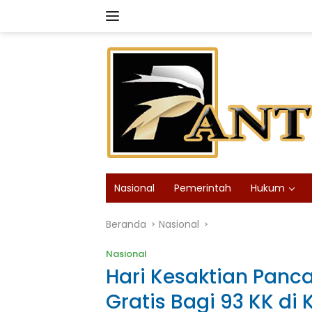
Langsung
ke
konten
Nasional
Pemerintah
Hukum
Beranda
Nasional
Nasional
Hari Kesaktian Panca
Gratis Bagi 93 KK d