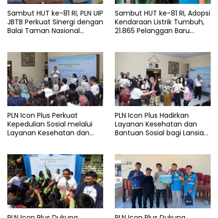
Sambut HUT ke-81 RI, PLN UIP
Sambut HUT ke-81 RI, Adopsi
JBTB Perkuat Sinergi dengan
Kendaraan Listrik Tumbuh,
Balai Taman Nasional
21.865 Pelanggan Baru
Baluran Bahas Kajian
Gunakan Home Charging
Rencana Proyek SUTET 500
Services PLN pada Semester
kV Paiton–
I 2026
Watudodol/Kalipuro
PLN Icon Plus Perkuat
PLN Icon Plus Hadirkan
Kepedulian Sosial melalui
Layanan Kesehatan dan
Layanan Kesehatan dan
Bantuan Sosial bagi Lansia
Bantuan Komprehensif bagi
di Rumah Belas Kasih
Lansia di Malang
Malang
PLN Icon Plus Dukung
PLN Icon Plus Dukung