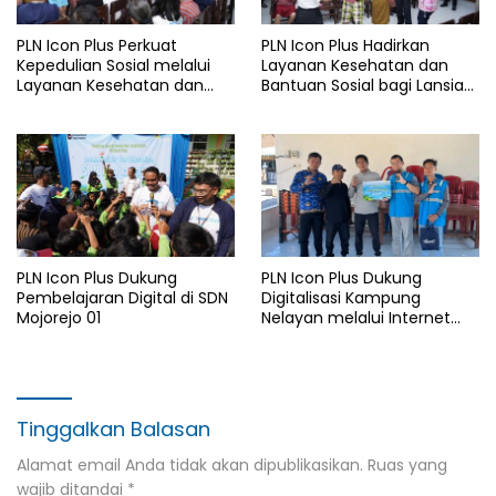
PLN Icon Plus Perkuat
PLN Icon Plus Hadirkan
Kepedulian Sosial melalui
Layanan Kesehatan dan
Layanan Kesehatan dan
Bantuan Sosial bagi Lansia
Bantuan Komprehensif bagi
di Rumah Belas Kasih
Lansia di Malang
Malang
PLN Icon Plus Dukung
PLN Icon Plus Dukung
Pembelajaran Digital di SDN
Digitalisasi Kampung
Mojorejo 01
Nelayan melalui Internet
Gratis di Desa Nelayan
Rajatama
Tinggalkan Balasan
Alamat email Anda tidak akan dipublikasikan.
Ruas yang
wajib ditandai
*