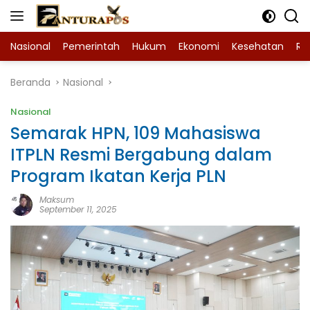
Langsung
ke
konten
Nasional
Pemerintah
Hukum
Ekonomi
Kesehatan
Ra
Beranda
Nasional
Nasional
Semarak HPN, 109 Mahasiswa
ITPLN Resmi Bergabung dalam
Program Ikatan Kerja PLN
Maksum
September 11, 2025