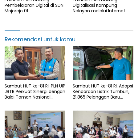
Pembelajaran Digital di SDN
Digitalisasi Kampung
Mojorejo 01
Nelayan melalui Internet
Gratis di Desa Nelayan
Rajatama
Rekomendasi untuk kamu
Sambut HUT ke-81 RI, PLN UIP
Sambut HUT ke-81 RI, Adopsi
JBTB Perkuat Sinergi dengan
Kendaraan Listrik Tumbuh,
Balai Taman Nasional
21.865 Pelanggan Baru
Baluran Bahas Kajian
Gunakan Home Charging
Rencana Proyek SUTET 500
Services PLN pada Semester
kV Paiton–
I 2026
Watudodol/Kalipuro