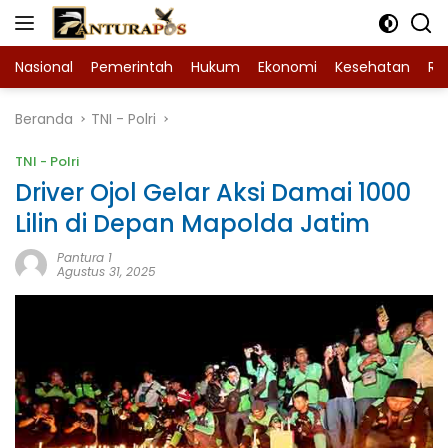
Langsung
ke
konten
Nasional
Pemerintah
Hukum
Ekonomi
Kesehatan
Ra
Beranda
TNI - Polri
TNI - Polri
Driver Ojol Gelar Aksi Damai 1000
Lilin di Depan Mapolda Jatim
Pantura 1
Agustus 31, 2025