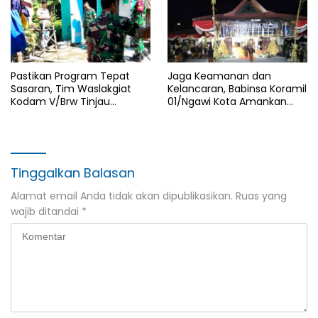
Pastikan Program Tepat
Jaga Keamanan dan
Sasaran, Tim Waslakgiat
Kelancaran, Babinsa Koramil
Kodam V/Brw Tinjau
01/Ngawi Kota Amankan
Rutilahu di Wilayah Kodim
Jamasan dan Kirab Pusaka
0805/Ngawi
Hari Jadi Ngawi ke-668
Tinggalkan Balasan
Alamat email Anda tidak akan dipublikasikan.
Ruas yang
wajib ditandai
*