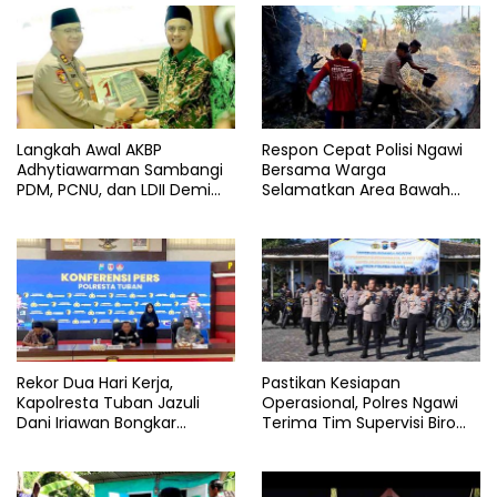
Langkah Awal AKBP
Respon Cepat Polisi Ngawi
Adhytiawarman Sambangi
Bersama Warga
PDM, PCNU, dan LDII Demi
Selamatkan Area Bawah
Kondusivitas Wilayah
Jembatan Gerih dari
Lamongan
Amukan Api
Rekor Dua Hari Kerja,
Pastikan Kesiapan
Kapolresta Tuban Jazuli
Operasional, Polres Ngawi
Dani Iriawan Bongkar
Terima Tim Supervisi Biro
Skandal Persetubuhan Anak
Logistik Polda Jatim
dan Pengedar Narkoba