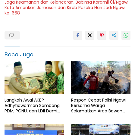
Jaga Keamanan dan Kelancaran, Babinsa Koramil 01/Ngawi
Kota Amankan Jamasan dan Kirab Pusaka Hari Jadi Ngawi
ke-668
Baca Juga
Langkah Awal AKBP
Respon Cepat Polisi Ngawi
Adhytiawarman Sambangi
Bersama Warga
PDM, PCNU, dan LDII Demi
Selamatkan Area Bawah
Kondusivitas Wilayah
Jembatan Gerih dari
Lamongan
Amukan Api