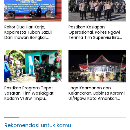
Rekor Dua Hari Kerja,
Pastikan Kesiapan
Kapolresta Tuban Jazuli
Operasional, Polres Ngawi
Dani Iriawan Bongkar
Terima Tim Supervisi Biro
Skandal Persetubuhan Anak
Logistik Polda Jatim
dan Pengedar Narkoba
Pastikan Program Tepat
Jaga Keamanan dan
Sasaran, Tim Waslakgiat
Kelancaran, Babinsa Koramil
Kodam V/Brw Tinjau
01/Ngawi Kota Amankan
Rutilahu di Wilayah Kodim
Jamasan dan Kirab Pusaka
0805/Ngawi
Hari Jadi Ngawi ke-668
Rekomendasi untuk kamu