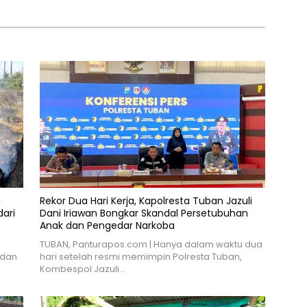
i Ngawi ke-668
a
Rekor Dua Hari Kerja, Kapolresta Tuban Jazuli
ari
Dani Iriawan Bongkar Skandal Persetubuhan
Anak dan Pengedar Narkoba
TUBAN, Panturapos.com | Hanya dalam waktu dua
 dan
hari setelah resmi memimpin Polresta Tuban,
Kombespol Jazuli…