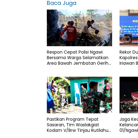
Baca Juga
Respon Cepat Polisi Ngawi
Rekor Du
Bersama Warga Selamatkan
Kapolres
Area Bawah Jembatan Gerih
Iriawan 
dari Amukan Api
Persetu
Pengeda
Pastikan Program Tepat
Jaga Ke
Sasaran, Tim Waslakgiat
Kelancar
Kodam V/Brw Tinjau Rutilahu
01/Ngaw
di Wilayah Kodim 0805/Ngawi
Jamasan