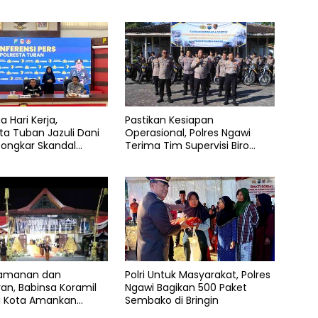
a Hari Kerja,
Pastikan Kesiapan
ta Tuban Jazuli Dani
Operasional, Polres Ngawi
Bongkar Skandal
Terima Tim Supervisi Biro
buhan Anak dan
Logistik Polda Jatim
r Narkoba
amanan dan
Polri Untuk Masyarakat, Polres
an, Babinsa Koramil
Ngawi Bagikan 500 Paket
i Kota Amankan
Sembako di Bringin
 dan Kirab Pusaka