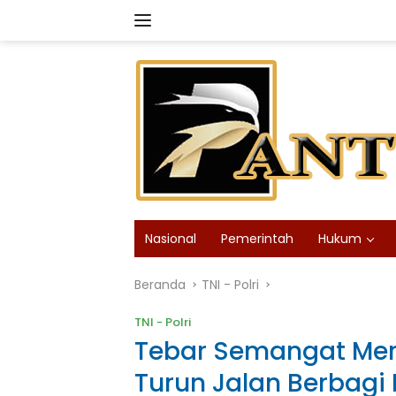
Langsung
ke
konten
Nasional
Pemerintah
Hukum
Beranda
TNI - Polri
TNI - Polri
Tebar Semangat Mera
Turun Jalan Berbagi