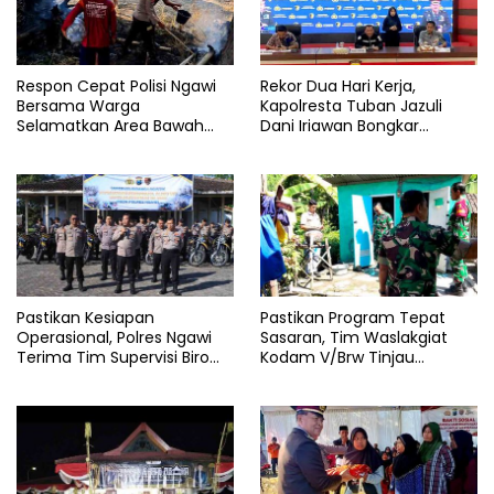
Respon Cepat Polisi Ngawi
Rekor Dua Hari Kerja,
Bersama Warga
Kapolresta Tuban Jazuli
Selamatkan Area Bawah
Dani Iriawan Bongkar
Jembatan Gerih dari
Skandal Persetubuhan Anak
Amukan Api
dan Pengedar Narkoba
Pastikan Kesiapan
Pastikan Program Tepat
Operasional, Polres Ngawi
Sasaran, Tim Waslakgiat
Terima Tim Supervisi Biro
Kodam V/Brw Tinjau
Logistik Polda Jatim
Rutilahu di Wilayah Kodim
0805/Ngawi