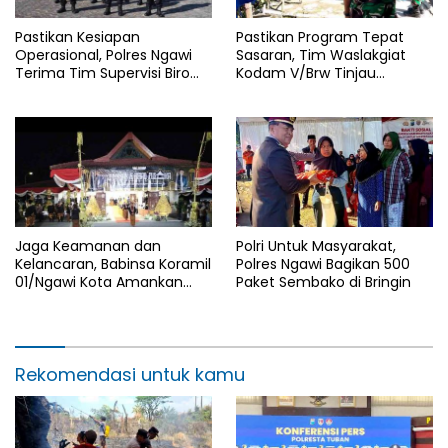
Pastikan Kesiapan
Pastikan Program Tepat
Operasional, Polres Ngawi
Sasaran, Tim Waslakgiat
Terima Tim Supervisi Biro
Kodam V/Brw Tinjau
Logistik Polda Jatim
Rutilahu di Wilayah Kodim
0805/Ngawi
Jaga Keamanan dan
Polri Untuk Masyarakat,
Kelancaran, Babinsa Koramil
Polres Ngawi Bagikan 500
01/Ngawi Kota Amankan
Paket Sembako di Bringin
Jamasan dan Kirab Pusaka
Hari Jadi Ngawi ke-668
Rekomendasi untuk kamu