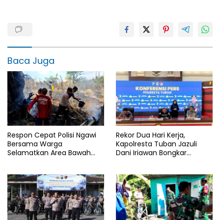
Baca Juga
Respon Cepat Polisi Ngawi
Rekor Dua Hari Kerja,
Bersama Warga
Kapolresta Tuban Jazuli
Selamatkan Area Bawah
Dani Iriawan Bongkar
Jembatan Gerih dari
Skandal Persetubuhan Anak
Amukan Api
dan Pengedar Narkoba