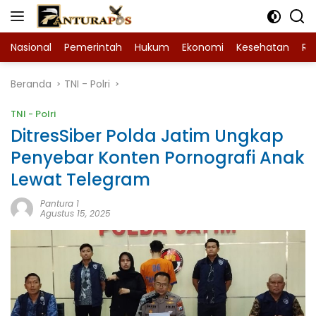
Langsung
ke
konten
Nasional
Pemerintah
Hukum
Ekonomi
Kesehatan
Ra
Beranda
TNI - Polri
TNI - Polri
DitresSiber Polda Jatim Ungkap
Penyebar Konten Pornografi Anak
Lewat Telegram
Pantura 1
Agustus 15, 2025