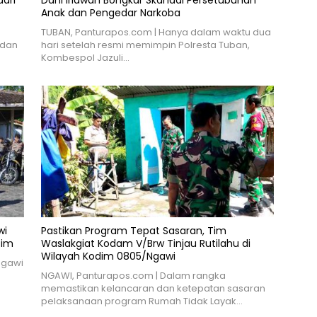
ari
Dani Iriawan Bongkar Skandal Persetubuhan
Anak dan Pengedar Narkoba
TUBAN, Panturapos.com | Hanya dalam waktu dua
 dan
hari setelah resmi memimpin Polresta Tuban,
Kombespol Jazuli…
wi
Pastikan Program Tepat Sasaran, Tim
tim
Waslakgiat Kodam V/Brw Tinjau Rutilahu di
Wilayah Kodim 0805/Ngawi
Ngawi
NGAWI, Panturapos.com | Dalam rangka
memastikan kelancaran dan ketepatan sasaran
pelaksanaan program Rumah Tidak Layak…