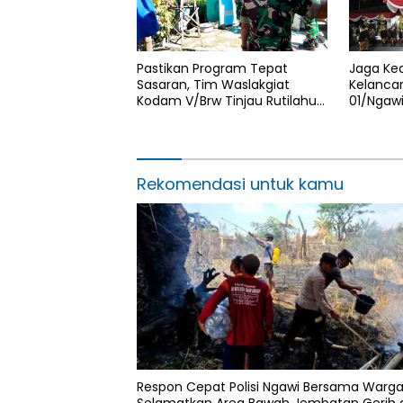
Pastikan Program Tepat
Jaga Ke
Sasaran, Tim Waslakgiat
Kelancar
Kodam V/Brw Tinjau Rutilahu
01/Ngaw
di Wilayah Kodim 0805/Ngawi
Jamasan
Hari Jad
Rekomendasi untuk kamu
Respon Cepat Polisi Ngawi Bersama Warg