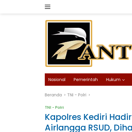
Langsung
ke
konten
Nasional
Pemerintah
Hukum
Beranda
TNI - Polri
TNI - Polri
Kapolres Kediri Had
Airlangga RSUD, Dih