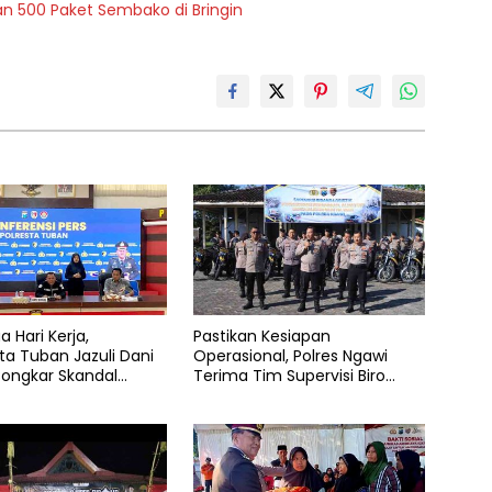
kan 500 Paket Sembako di Bringin
a Hari Kerja,
Pastikan Kesiapan
ta Tuban Jazuli Dani
Operasional, Polres Ngawi
Bongkar Skandal
Terima Tim Supervisi Biro
buhan Anak dan
Logistik Polda Jatim
r Narkoba