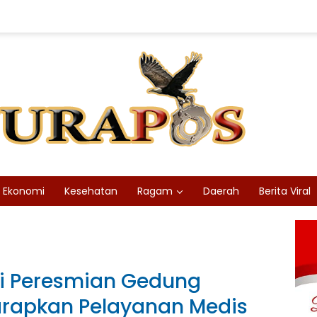
Ekonomi
Kesehatan
Ragam
Daerah
Berita Viral
iri Peresmian Gedung
arapkan Pelayanan Medis