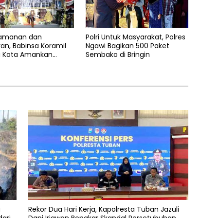
amanan dan
Polri Untuk Masyarakat, Polres
an, Babinsa Koramil
Ngawi Bagikan 500 Paket
i Kota Amankan
Sembako di Bringin
 dan Kirab Pusaka
i Ngawi ke-668
a
Rekor Dua Hari Kerja, Kapolresta Tuban Jazuli