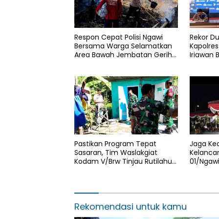
Respon Cepat Polisi Ngawi
Rekor Du
Bersama Warga Selamatkan
Kapolres
Area Bawah Jembatan Gerih
Iriawan 
dari Amukan Api
Persetu
Pengeda
Pastikan Program Tepat
Jaga Ke
Sasaran, Tim Waslakgiat
Kelancar
Kodam V/Brw Tinjau Rutilahu
01/Ngaw
di Wilayah Kodim 0805/Ngawi
Jamasan
Hari Jad
Rekomendasi untuk kamu