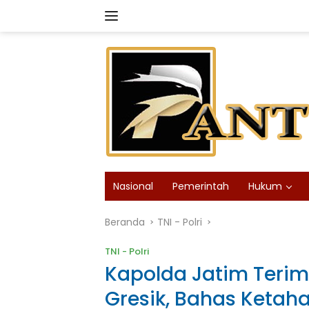
Langsung
ke
konten
Nasional
Pemerintah
Hukum
Beranda
TNI - Polri
TNI - Polri
Kapolda Jatim Terim
Gresik, Bahas Ketah