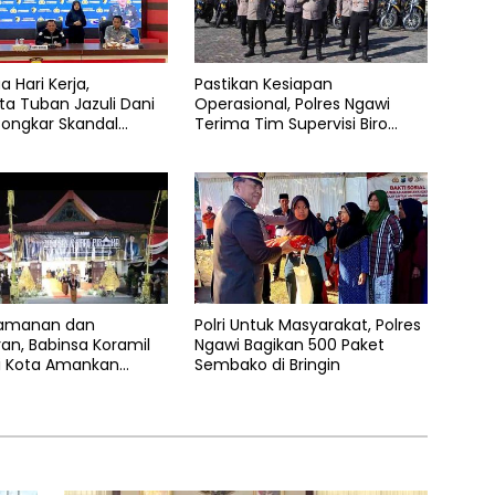
a Hari Kerja,
Pastikan Kesiapan
ta Tuban Jazuli Dani
Operasional, Polres Ngawi
Bongkar Skandal
Terima Tim Supervisi Biro
buhan Anak dan
Logistik Polda Jatim
r Narkoba
amanan dan
Polri Untuk Masyarakat, Polres
an, Babinsa Koramil
Ngawi Bagikan 500 Paket
i Kota Amankan
Sembako di Bringin
 dan Kirab Pusaka
i Ngawi ke-668