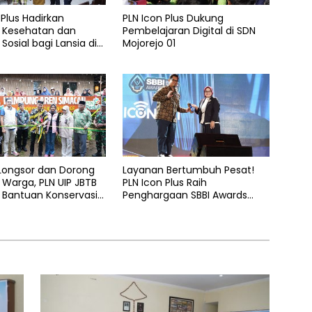
 Plus Hadirkan
PLN Icon Plus Dukung
 Kesehatan dan
Pembelajaran Digital di SDN
Sosial bagi Lansia di
Mojorejo 01
elas Kasih Malang
 Longsor dan Dorong
Layanan Bertumbuh Pesat!
Warga, PLN UIP JBTB
PLN Icon Plus Raih
 Bantuan Konservasi
Penghargaan SBBI Awards
hon Aren Genjah Asal
2026
 Banyuwangi