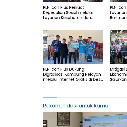
PLN Icon Plus Perkuat
PLN Icon
Kepedulian Sosial melalui
Layanan
Layanan Kesehatan dan
Bantuan 
Bantuan Komprehensif bagi
Rumah B
Lansia di Malang
PLN Icon Plus Dukung
Mitigasi
Digitalisasi Kampung Nelayan
Ekonomi 
melalui Internet Gratis di Desa
Salurkan
Nelayan Rajatama
4.000 Po
Aceh di
Rekomendasi untuk kamu