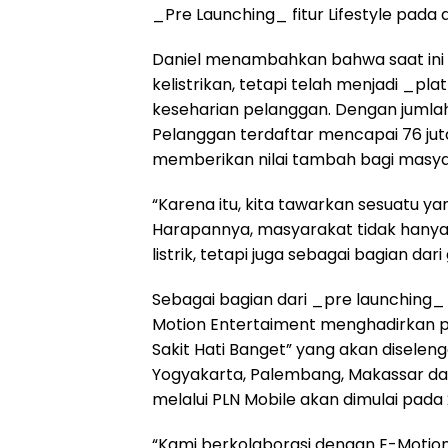
_Pre Launching_ fitur Lifestyle pada ap
Daniel menambahkan bahwa saat ini P
kelistrikan, tetapi telah menjadi _pl
keseharian pelanggan. Dengan jumla
Pelanggan terdaftar mencapai 76 juta
memberikan nilai tambah bagi masya
“Karena itu, kita tawarkan sesuatu y
Harapannya, masyarakat tidak hanya 
listrik, tetapi juga sebagai bagian dar
Sebagai bagian dari _pre launching_ f
Motion Entertaiment menghadirkan pen
Sakit Hati Banget” yang akan diseleng
Yogyakarta, Palembang, Makassar dan 
melalui PLN Mobile akan dimulai pada 2
“Kami berkolaborasi dengan E-Motion 