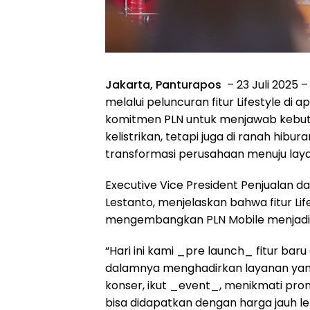
Jakarta, Panturapos
– 23 Juli 2025 
melalui peluncuran fitur Lifestyle di a
komitmen PLN untuk menjawab kebut
kelistrikan, tetapi juga di ranah hib
transformasi perusahaan menuju laya
Executive Vice President Penjualan d
Lestanto, menjelaskan bahwa fitur Li
mengembangkan PLN Mobile menjadi _
“Hari ini kami _pre launch_ fitur baru 
dalamnya menghadirkan layanan yang s
konser, ikut _event_, menikmati pro
bisa didapatkan dengan harga jauh l