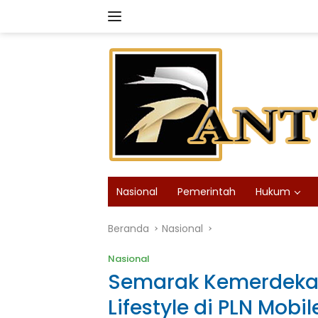
Langsung
ke
konten
Nasional
Pemerintah
Hukum
Beranda
Nasional
Nasional
Semarak Kemerdekaan
Lifestyle di PLN Mobi