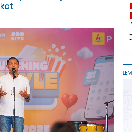
kat
LE