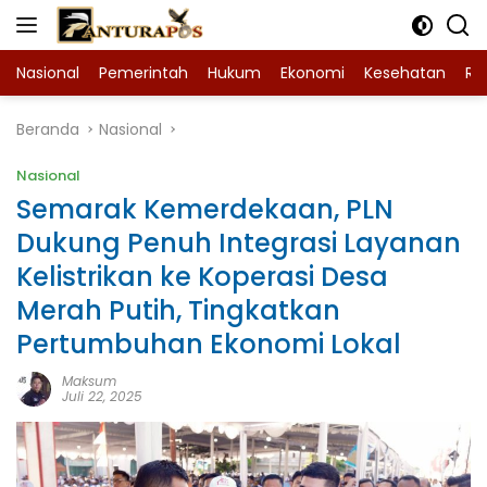
Langsung
ke
konten
Nasional
Pemerintah
Hukum
Ekonomi
Kesehatan
Ra
Beranda
Nasional
Nasional
Semarak Kemerdekaan, PLN
Dukung Penuh Integrasi Layanan
Kelistrikan ke Koperasi Desa
Merah Putih, Tingkatkan
Pertumbuhan Ekonomi Lokal
Maksum
Juli 22, 2025