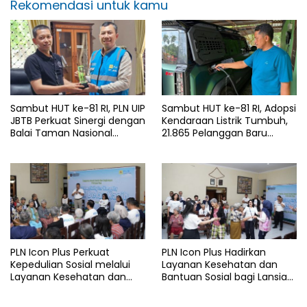
Rekomendasi untuk kamu
Sambut HUT ke-81 RI, PLN UIP
Sambut HUT ke-81 RI, Adopsi
JBTB Perkuat Sinergi dengan
Kendaraan Listrik Tumbuh,
Balai Taman Nasional
21.865 Pelanggan Baru
Baluran Bahas Kajian
Gunakan Home Charging
Rencana Proyek SUTET 500
Services PLN pada Semester
kV Paiton–
I 2026
Watudodol/Kalipuro
PLN Icon Plus Perkuat
PLN Icon Plus Hadirkan
Kepedulian Sosial melalui
Layanan Kesehatan dan
Layanan Kesehatan dan
Bantuan Sosial bagi Lansia
Bantuan Komprehensif bagi
di Rumah Belas Kasih
Lansia di Malang
Malang