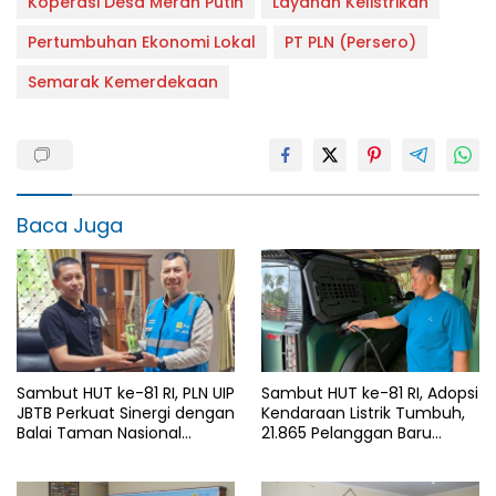
Koperasi Desa Merah Putih
Layanan Kelistrikan
Pertumbuhan Ekonomi Lokal
PT PLN (Persero)
Semarak Kemerdekaan
Baca Juga
Sambut HUT ke-81 RI, PLN UIP
Sambut HUT ke-81 RI, Adopsi
JBTB Perkuat Sinergi dengan
Kendaraan Listrik Tumbuh,
Balai Taman Nasional
21.865 Pelanggan Baru
Baluran Bahas Kajian
Gunakan Home Charging
Rencana Proyek SUTET 500
Services PLN pada Semester
kV Paiton–
I 2026