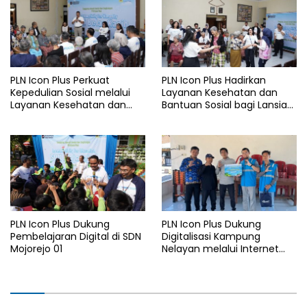
Watudodol/Kalipuro
PLN Icon Plus Perkuat
PLN Icon Plus Hadirkan
Kepedulian Sosial melalui
Layanan Kesehatan dan
Layanan Kesehatan dan
Bantuan Sosial bagi Lansia
Bantuan Komprehensif bagi
di Rumah Belas Kasih
Lansia di Malang
Malang
PLN Icon Plus Dukung
PLN Icon Plus Dukung
Pembelajaran Digital di SDN
Digitalisasi Kampung
Mojorejo 01
Nelayan melalui Internet
Gratis di Desa Nelayan
Rajatama