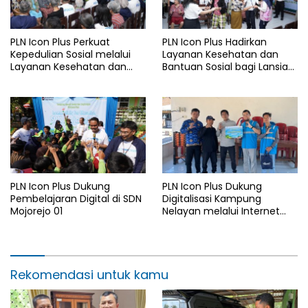
PLN Icon Plus Perkuat
PLN Icon Plus Hadirkan
Kepedulian Sosial melalui
Layanan Kesehatan dan
Layanan Kesehatan dan
Bantuan Sosial bagi Lansia
Bantuan Komprehensif bagi
di Rumah Belas Kasih
Lansia di Malang
Malang
PLN Icon Plus Dukung
PLN Icon Plus Dukung
Pembelajaran Digital di SDN
Digitalisasi Kampung
Mojorejo 01
Nelayan melalui Internet
Gratis di Desa Nelayan
Rajatama
Rekomendasi untuk kamu