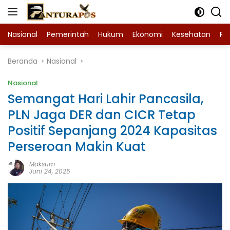
Langsung
ke
konten
Nasional
Pemerintah
Hukum
Ekonomi
Kesehatan
Ra
Beranda
Nasional
Nasional
Semangat Hari Lahir Pancasila,
PLN Jaga DER dan CICR Tetap
Positif Sepanjang 2024 Kapasitas
Perseroan Makin Kuat
Maksum
Juni 24, 2025