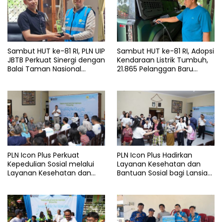
Sambut HUT ke-81 RI, PLN UIP
Sambut HUT ke-81 RI, Adopsi
JBTB Perkuat Sinergi dengan
Kendaraan Listrik Tumbuh,
Balai Taman Nasional
21.865 Pelanggan Baru
Baluran Bahas Kajian
Gunakan Home Charging
Rencana Proyek SUTET 500
Services PLN pada Semester
kV Paiton–
I 2026
Watudodol/Kalipuro
PLN Icon Plus Perkuat
PLN Icon Plus Hadirkan
Kepedulian Sosial melalui
Layanan Kesehatan dan
Layanan Kesehatan dan
Bantuan Sosial bagi Lansia
Bantuan Komprehensif bagi
di Rumah Belas Kasih
Lansia di Malang
Malang