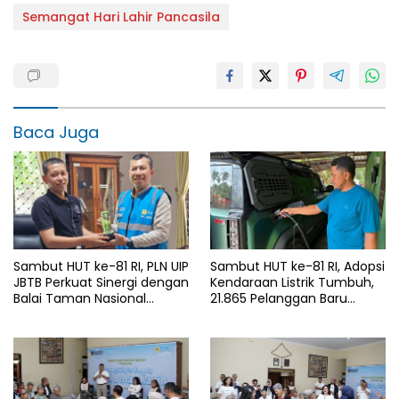
Semangat Hari Lahir Pancasila
Baca Juga
Sambut HUT ke-81 RI, PLN UIP
Sambut HUT ke-81 RI, Adopsi
JBTB Perkuat Sinergi dengan
Kendaraan Listrik Tumbuh,
Balai Taman Nasional
21.865 Pelanggan Baru
Baluran Bahas Kajian
Gunakan Home Charging
Rencana Proyek SUTET 500
Services PLN pada Semester
kV Paiton–
I 2026
Watudodol/Kalipuro