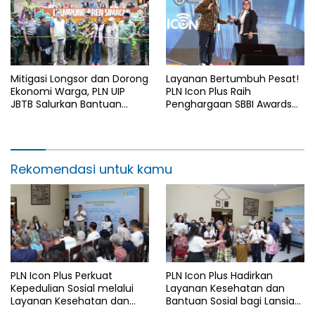
Mitigasi Longsor dan Dorong
Layanan Bertumbuh Pesat!
Ekonomi Warga, PLN UIP
PLN Icon Plus Raih
JBTB Salurkan Bantuan
Penghargaan SBBI Awards
Konservasi 4.000 Pohon
2026
Aren Genjah Asal Aceh di
Banyuwangi
Rekomendasi untuk kamu
PLN Icon Plus Perkuat
PLN Icon Plus Hadirkan
Kepedulian Sosial melalui
Layanan Kesehatan dan
Layanan Kesehatan dan
Bantuan Sosial bagi Lansia
Bantuan Komprehensif bagi
di Rumah Belas Kasih