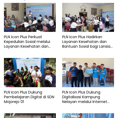
PLN Icon Plus Perkuat
PLN Icon Plus Hadirkan
Kepedulian Sosial melalui
Layanan Kesehatan dan
Layanan Kesehatan dan
Bantuan Sosial bagi Lansia
Bantuan Komprehensif bagi
di Rumah Belas Kasih
Lansia di Malang
Malang
PLN Icon Plus Dukung
PLN Icon Plus Dukung
Pembelajaran Digital di SDN
Digitalisasi Kampung
Mojorejo 01
Nelayan melalui Internet
Gratis di Desa Nelayan
Rajatama