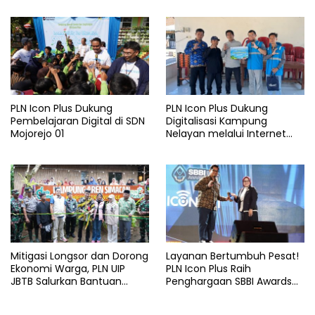
Lansia di Malang
Malang
PLN Icon Plus Dukung
PLN Icon Plus Dukung
Pembelajaran Digital di SDN
Digitalisasi Kampung
Mojorejo 01
Nelayan melalui Internet
Gratis di Desa Nelayan
Rajatama
Mitigasi Longsor dan Dorong
Layanan Bertumbuh Pesat!
Ekonomi Warga, PLN UIP
PLN Icon Plus Raih
JBTB Salurkan Bantuan
Penghargaan SBBI Awards
Konservasi 4.000 Pohon
2026
Aren Genjah Asal Aceh di