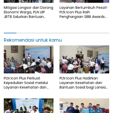
Mitigasi Longsor dan Dorong
Layanan Bertumbuh Pesat!
Ekonomi Warga, PLN UIP
PLN Icon Plus Raih
JBTB Salurkan Bantuan
Penghargaan SBBI Awards
Konservasi 4.000 Pohon
2026
Aren Genjah Asal Aceh di
Banyuwangi
Rekomendasi untuk kamu
PLN Icon Plus Perkuat
PLN Icon Plus Hadirkan
Kepedulian Sosial melalui
Layanan Kesehatan dan
Layanan Kesehatan dan
Bantuan Sosial bagi Lansia
Bantuan Komprehensif bagi
di Rumah Belas Kasih
Lansia di Malang
Malang