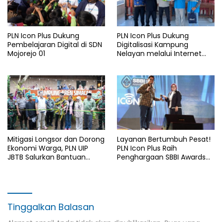
PLN Icon Plus Dukung
PLN Icon Plus Dukung
Pembelajaran Digital di SDN
Digitalisasi Kampung
Mojorejo 01
Nelayan melalui Internet
Gratis di Desa Nelayan
Rajatama
Mitigasi Longsor dan Dorong
Layanan Bertumbuh Pesat!
Ekonomi Warga, PLN UIP
PLN Icon Plus Raih
JBTB Salurkan Bantuan
Penghargaan SBBI Awards
Konservasi 4.000 Pohon
2026
Aren Genjah Asal Aceh di
Banyuwangi
Tinggalkan Balasan