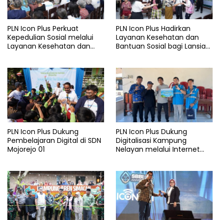
PLN Icon Plus Perkuat
PLN Icon Plus Hadirkan
Kepedulian Sosial melalui
Layanan Kesehatan dan
Layanan Kesehatan dan
Bantuan Sosial bagi Lansia
Bantuan Komprehensif bagi
di Rumah Belas Kasih
Lansia di Malang
Malang
PLN Icon Plus Dukung
PLN Icon Plus Dukung
Pembelajaran Digital di SDN
Digitalisasi Kampung
Mojorejo 01
Nelayan melalui Internet
Gratis di Desa Nelayan
Rajatama