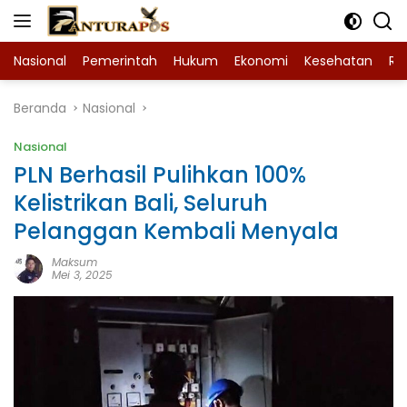
Langsung
ke
konten
Nasional
Pemerintah
Hukum
Ekonomi
Kesehatan
Ra
Beranda
Nasional
Nasional
PLN Berhasil Pulihkan 100%
Kelistrikan Bali, Seluruh
Pelanggan Kembali Menyala
Maksum
Mei 3, 2025