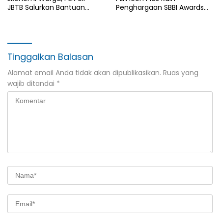
JBTB Salurkan Bantuan
Penghargaan SBBI Awards
Konservasi 4.000 Pohon
2026
Aren Genjah Asal Aceh di
Banyuwangi
Tinggalkan Balasan
Alamat email Anda tidak akan dipublikasikan.
Ruas yang
wajib ditandai
*