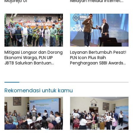
Mojorejo 01
Nelayan melalui Internet
Gratis di Desa Nelayan
Rajatama
Mitigasi Longsor dan Dorong
Layanan Bertumbuh Pesat!
Ekonomi Warga, PLN UIP
PLN Icon Plus Raih
JBTB Salurkan Bantuan
Penghargaan SBBI Awards
Konservasi 4.000 Pohon
2026
Aren Genjah Asal Aceh di
Banyuwangi
Rekomendasi untuk kamu