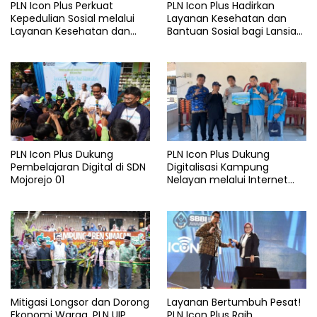
PLN Icon Plus Perkuat
PLN Icon Plus Hadirkan
Kepedulian Sosial melalui
Layanan Kesehatan dan
Layanan Kesehatan dan
Bantuan Sosial bagi Lansia
Bantuan Komprehensif bagi
di Rumah Belas Kasih
Lansia di Malang
Malang
PLN Icon Plus Dukung
PLN Icon Plus Dukung
Pembelajaran Digital di SDN
Digitalisasi Kampung
Mojorejo 01
Nelayan melalui Internet
Gratis di Desa Nelayan
Rajatama
Mitigasi Longsor dan Dorong
Layanan Bertumbuh Pesat!
Ekonomi Warga, PLN UIP
PLN Icon Plus Raih