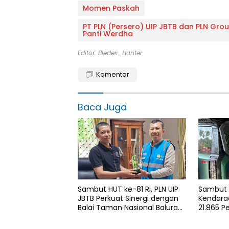
Momen Paskah
PT PLN (Persero) UIP JBTB dan PLN Gro
Panti Werdha
Editor: Bledex_Hunter
Komentar
Baca Juga
Sambut HUT ke-81 RI, PLN UIP
Sambut H
JBTB Perkuat Sinergi dengan
Kendaraa
Balai Taman Nasional Baluran
21.865 P
Bahas Kajian Rencana Proyek
Gunakan
SUTET 500 kV Paiton–
Services