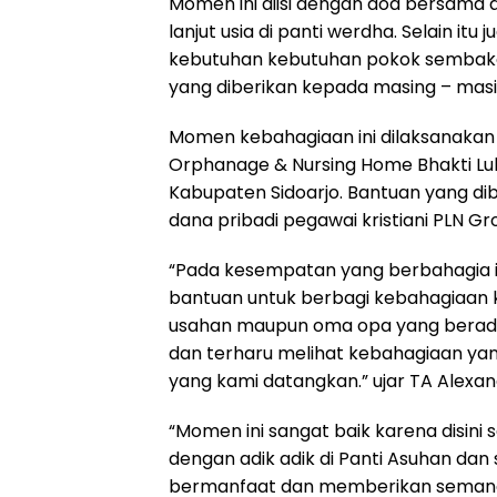
Momen ini diisi dengan doa bersama d
lanjut usia di panti werdha. Selain it
kebutuhan kebutuhan pokok sembako 
yang diberikan kepada masing – masi
Momen kebahagiaan ini dilaksanakan 
Orphanage & Nursing Home Bhakti Luhu
Kabupaten Sidoarjo. Bantuan yang di
dana pribadi pegawai kristiani PLN G
“Pada kesempatan yang berbahagia 
bantuan untuk berbagi kebahagiaan ke
usahan maupun oma opa yang berada
dan terharu melihat kebahagiaan yan
yang kami datangkan.” ujar TA Alexan
“Momen ini sangat baik karena disini
dengan adik adik di Panti Asuhan da
bermanfaat dan memberikan semangat