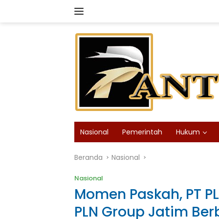
Langsung
ke
konten
Nasional
Pemerintah
Hukum
Beranda
Nasional
Nasional
Momen Paskah, PT PL
PLN Group Jatim Ber