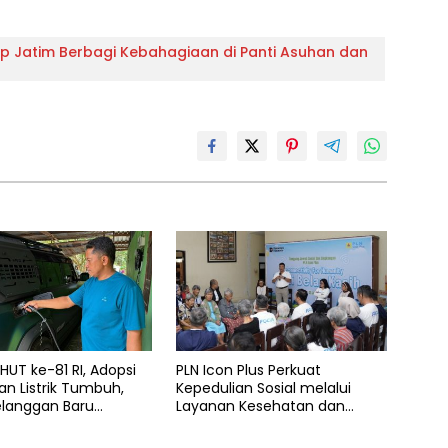
up Jatim Berbagi Kebahagiaan di Panti Asuhan dan
UT ke-81 RI, Adopsi
PLN Icon Plus Perkuat
n Listrik Tumbuh,
Kepedulian Sosial melalui
elanggan Baru
Layanan Kesehatan dan
 Home Charging
Bantuan Komprehensif bagi
 PLN pada Semester I
Lansia di Malang