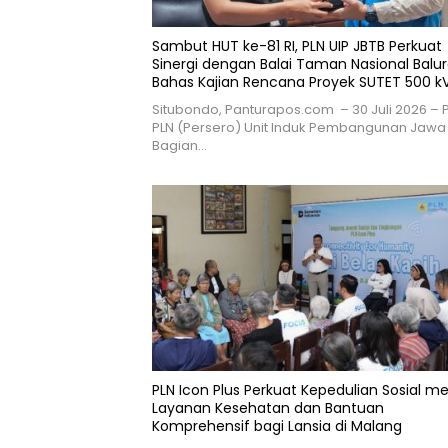
Sambut HUT ke-81 RI, PLN UIP JBTB Perkuat
Sinergi dengan Balai Taman Nasional Balu
Bahas Kajian Rencana Proyek SUTET 500 k
Paiton–Watudodol/Kalipuro
Situbondo, Panturapos.com – 30 Juli 2026 – 
PLN (Persero) Unit Induk Pembangunan Jawa
Bagian…
PLN Icon Plus Perkuat Kepedulian Sosial me
Layanan Kesehatan dan Bantuan
Komprehensif bagi Lansia di Malang