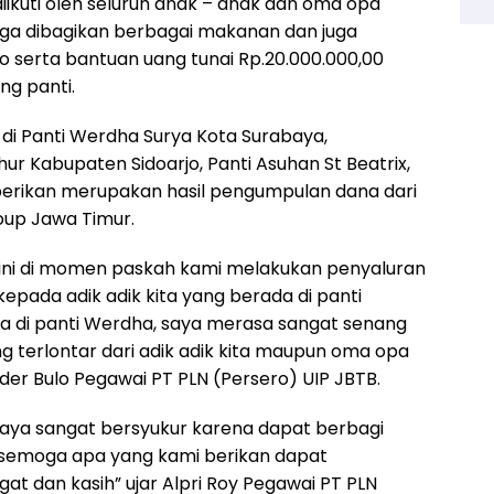
iikuti oleh seluruh anak – anak dan oma opa
u juga dibagikan berbagai makanan dan juga
serta bantuan uang tunai Rp.20.000.000,00
ng panti.
di Panti Werdha Surya Kota Surabaya,
r Kabupaten Sidoarjo, Panti Asuhan St Beatrix,
berikan merupakan hasil pengumpulan dana dari
roup Jawa Timur.
ini di momen paskah kami melakukan penyaluran
pada adik adik kita yang berada di panti
 di panti Werdha, saya merasa sangat senang
g terlontar dari adik adik kita maupun oma opa
der Bulo Pegawai PT PLN (Persero) UIP JBTB.
 saya sangat bersyukur karena dapat berbagi
n semoga apa yang kami berikan dapat
 dan kasih” ujar Alpri Roy Pegawai PT PLN