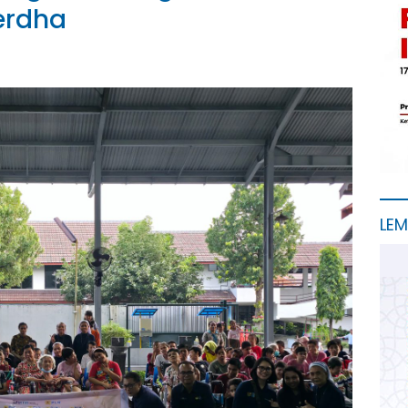
erdha
LE