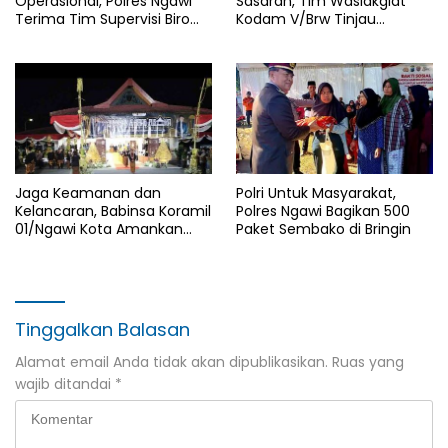
Operasional, Polres Ngawi
Sasaran, Tim Waslakgiat
Terima Tim Supervisi Biro
Kodam V/Brw Tinjau
Logistik Polda Jatim
Rutilahu di Wilayah Kodim
0805/Ngawi
Jaga Keamanan dan
Polri Untuk Masyarakat,
Kelancaran, Babinsa Koramil
Polres Ngawi Bagikan 500
01/Ngawi Kota Amankan
Paket Sembako di Bringin
Jamasan dan Kirab Pusaka
Hari Jadi Ngawi ke-668
Tinggalkan Balasan
Alamat email Anda tidak akan dipublikasikan.
Ruas yang
wajib ditandai
*