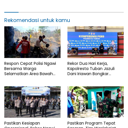
Hari Jadi Ngawi ke-668
Rekomendasi untuk kamu
Respon Cepat Polisi Ngawi
Rekor Dua Hari Kerja,
Bersama Warga
Kapolresta Tuban Jazuli
Selamatkan Area Bawah
Dani Iriawan Bongkar
Jembatan Gerih dari
Skandal Persetubuhan Anak
Amukan Api
dan Pengedar Narkoba
Pastikan Kesiapan
Pastikan Program Tepat