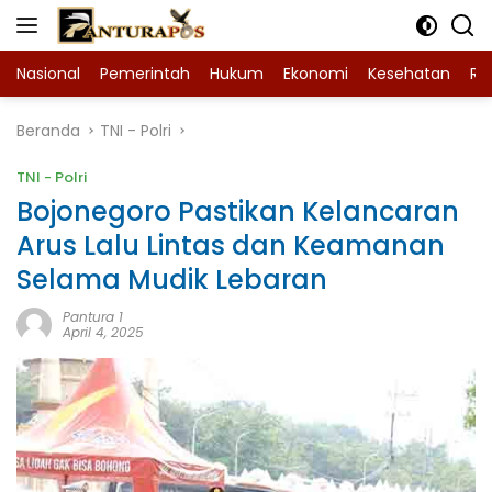
Langsung
ke
konten
Nasional
Pemerintah
Hukum
Ekonomi
Kesehatan
Ra
Beranda
TNI - Polri
TNI - Polri
Bojonegoro Pastikan Kelancaran
Arus Lalu Lintas dan Keamanan
Selama Mudik Lebaran
Pantura 1
April 4, 2025