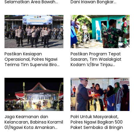
Selamatkan Area Bawah
Dani Iriawan Bongkar
Jembatan Gerih dari
Skandal Persetubuhan Anak
Amukan Api
dan Pengedar Narkoba
Pastikan Kesiapan
Pastikan Program Tepat
Operasional, Polres Ngawi
Sasaran, Tim Waslakgiat
Terima Tim Supervisi Biro
Kodam V/Brw Tinjau
Logistik Polda Jatim
Rutilahu di Wilayah Kodim
0805/Ngawi
Jaga Keamanan dan
Polri Untuk Masyarakat,
Kelancaran, Babinsa Koramil
Polres Ngawi Bagikan 500
01/Ngawi Kota Amankan
Paket Sembako di Bringin
Jamasan dan Kirab Pusaka