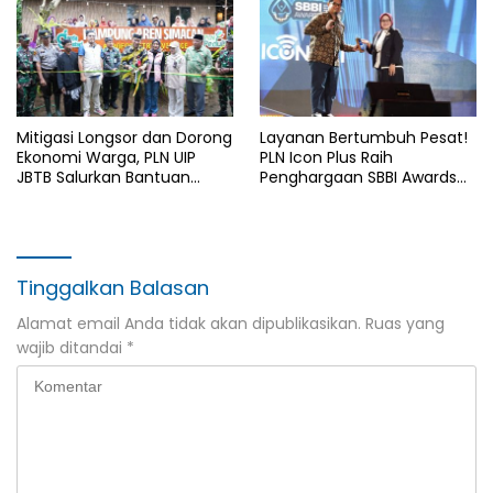
Mitigasi Longsor dan Dorong
Layanan Bertumbuh Pesat!
Ekonomi Warga, PLN UIP
PLN Icon Plus Raih
JBTB Salurkan Bantuan
Penghargaan SBBI Awards
Konservasi 4.000 Pohon
2026
Aren Genjah Asal Aceh di
Banyuwangi
Tinggalkan Balasan
Alamat email Anda tidak akan dipublikasikan.
Ruas yang
wajib ditandai
*