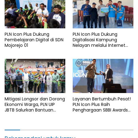
PLN Icon Plus Dukung
PLN Icon Plus Dukung
Pembelajaran Digital di SDN
Digitalisasi Kampung
Mojorejo 01
Nelayan melalui Internet
Gratis di Desa Nelayan
Rajatama
Mitigasi Longsor dan Dorong
Layanan Bertumbuh Pesat!
Ekonomi Warga, PLN UIP
PLN Icon Plus Raih
JBTB Salurkan Bantuan
Penghargaan SBBI Awards
Konservasi 4.000 Pohon
2026
Aren Genjah Asal Aceh di
Banyuwangi