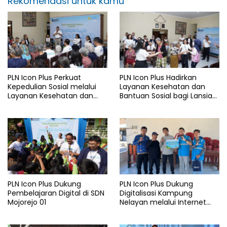
Rekomendasi untuk kamu
PLN Icon Plus Perkuat
PLN Icon Plus Hadirkan
Kepedulian Sosial melalui
Layanan Kesehatan dan
Layanan Kesehatan dan
Bantuan Sosial bagi Lansia
Bantuan Komprehensif bagi
di Rumah Belas Kasih
Lansia di Malang
Malang
PLN Icon Plus Dukung
PLN Icon Plus Dukung
Pembelajaran Digital di SDN
Digitalisasi Kampung
Mojorejo 01
Nelayan melalui Internet
Gratis di Desa Nelayan
Rajatama