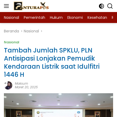
Langsung
ke
konten
Nasional
Pemerintah
Hukum
Ekonomi
Kesehatan
Ra
Beranda
Nasional
Nasional
Tambah Jumlah SPKLU, PLN
Antisipasi Lonjakan Pemudik
Kendaraan Listrik saat Idulfitri
1446 H
Maksum
Maret 20, 2025