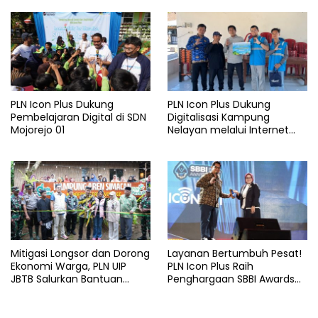
Lansia di Malang
Malang
PLN Icon Plus Dukung
PLN Icon Plus Dukung
Pembelajaran Digital di SDN
Digitalisasi Kampung
Mojorejo 01
Nelayan melalui Internet
Gratis di Desa Nelayan
Rajatama
Mitigasi Longsor dan Dorong
Layanan Bertumbuh Pesat!
Ekonomi Warga, PLN UIP
PLN Icon Plus Raih
JBTB Salurkan Bantuan
Penghargaan SBBI Awards
Konservasi 4.000 Pohon
2026
Aren Genjah Asal Aceh di
Banyuwangi