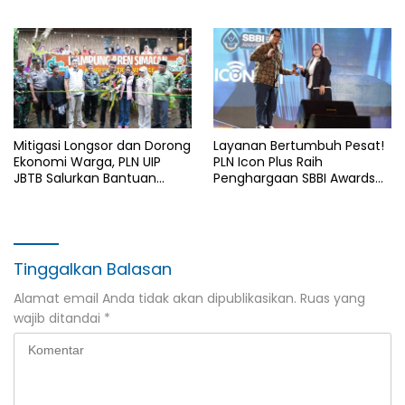
Gratis di Desa Nelayan
Rajatama
Mitigasi Longsor dan Dorong
Layanan Bertumbuh Pesat!
Ekonomi Warga, PLN UIP
PLN Icon Plus Raih
JBTB Salurkan Bantuan
Penghargaan SBBI Awards
Konservasi 4.000 Pohon
2026
Aren Genjah Asal Aceh di
Banyuwangi
Tinggalkan Balasan
Alamat email Anda tidak akan dipublikasikan.
Ruas yang
wajib ditandai
*