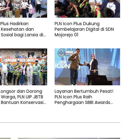
 Plus Hadirkan
PLN Icon Plus Dukung
 Kesehatan dan
Pembelajaran Digital di SDN
Sosial bagi Lansia di
Mojorejo 01
elas Kasih Malang
 Longsor dan Dorong
Layanan Bertumbuh Pesat!
Warga, PLN UIP JBTB
PLN Icon Plus Raih
 Bantuan Konservasi
Penghargaan SBBI Awards
hon Aren Genjah Asal
2026
 Banyuwangi