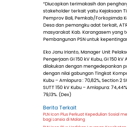
“Diucapkan terimakasih dan penghar
stakeholder terkait yaitu Kejaksaan T
Pemprov Bali, Pemkab/Forkopimda K
Desa dan pemangku adat terkait, ATR
masyarakat Kab. Karangasem yang 
Pembangunan PSN untuk kepentingan
Eko Janu Irianto, Manager Unit Pela
Pengerjaan GI 150 kV Kubu, GI 150 kV
dilakukan dengan mengedepankan pri
dengan nilai gabungan Tingkat Komp
Kubu – Amlapura : 70,82%, Section 2 S
SUTT 150 kV Kubu – Amlapura: 74,44%, 
79,13%. (Dex)
Berita Terkait
PLN Icon Plus Perkuat Kepedulian Sosial 
bagi Lansia di Malang