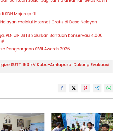
dan Bantuan Sosial bagi Lansia di Rumah Belas Kasih
di SDN Mojorejo 01
 Nelayan melalui Internet Gratis di Desa Nelayan
a, PLN UIP JBTB Salurkan Bantuan Konservasi 4.000
gi
Raih Penghargaan SBBI Awards 2026
ergize SUTT 150 kV Kubu-Amlapura: Dukung Evakuasi