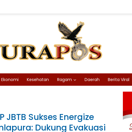
Ekonomi
Kesehatan
Ragam
Daerah
Berita Viral
IP JBTB Sukses Energize
mlapura: Dukung Evakuasi