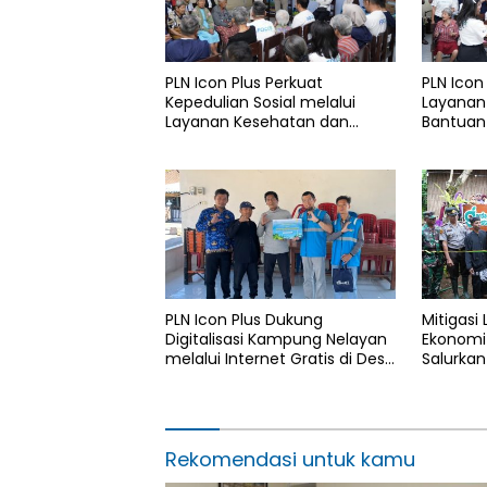
PLN Icon Plus Perkuat
PLN Icon
Kepedulian Sosial melalui
Layanan
Layanan Kesehatan dan
Bantuan 
Bantuan Komprehensif bagi
Rumah B
Lansia di Malang
PLN Icon Plus Dukung
Mitigasi
Digitalisasi Kampung Nelayan
Ekonomi 
melalui Internet Gratis di Desa
Salurkan
Nelayan Rajatama
4.000 Po
Aceh di
Rekomendasi untuk kamu