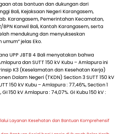
gaan atas bantuan dan dukungan dari
inggi Bali, Kejaksaan Negeri Karangasem,
ab. Karangasem, Pemerintahan Kecamatan,
/BPN Kanwil Bali, Kantah Karangasem, serta
telah mendukung dan menyukseskan
 umum” jelas Eko.
ksana UPP JBTB 4 Bali menyatakan bahwa
 Amlapura dan SUTT 150 kV Kubu – Amlapura ini
nsip K3 (Keselamatan dan Kesehatan Kerja)
onen Dalam Negeri (TKDN) Section 3 SUTT 150 kV
UTT 150 kV Kubu – Amlapura : 77,46%, Section 1
GI 150 kV Amlapura : 74,07%. GI Kubu 150 kV :
melalui Layanan Kesehatan dan Bantuan Komprehensif