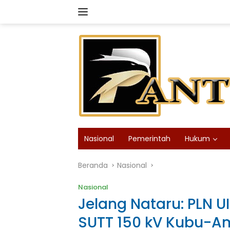
Langsung
ke
konten
Nasional
Pemerintah
Hukum
Beranda
Nasional
Nasional
Jelang Nataru: PLN U
SUTT 150 kV Kubu-A