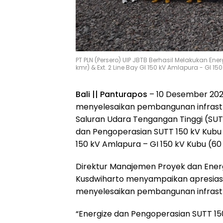
PT PLN (Persero) UIP JBTB Berhasil Melakukan En
kmr) & Ext. 2 Line Bay GI 150 kV Amlapura - GI 150
Bali || Panturapos
– 10 Desember 2024
menyelesaikan pembangunan infrastru
Saluran Udara Tengangan Tinggi (SUT
dan Pengoperasian SUTT 150 kV Kubu –
150 kV Amlapura – GI 150 kV Kubu (60
Direktur Manajemen Proyek dan Energ
Kusdwiharto menyampaikan apresiasi
menyelesaikan pembangunan infrastr
“Energize dan Pengoperasian SUTT 15