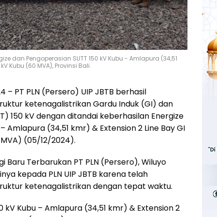
ergize dan Pengoperasian SUTT 150 kV Kubu - Amlapura (34,51
 kV Kubu (60 MVA), Provinsi Bali.
 – PT PLN (Persero) UIP JBTB berhasil
ktur ketenagalistrikan Gardu Induk (GI) dan
T) 150 kV dengan ditandai keberhasilan Energize
 Amlapura (34,51 kmr) & Extension 2 Line Bay GI
 MVA) (05/12/2024).
i Baru Terbarukan PT PLN (Persero), Wiluyo
nya kepada PLN UIP JBTB karena telah
uktur ketenagalistrikan dengan tepat waktu.
0 kV Kubu – Amlapura (34,51 kmr) & Extension 2