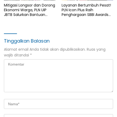
Mitigasi Longsor dan Dorong
Layanan Bertumbuh Pesat!
Ekonomi Warga, PLN UIP
PLN Icon Plus Raih
JBTB Salurkan Bantuan
Penghargaan SBBI Awards
Konservasi 4.000 Pohon
2026
Aren Genjah Asal Aceh di
Banyuwangi
Tinggalkan Balasan
Alamat email Anda tidak akan dipublikasikan.
Ruas yang
wajib ditandai
*