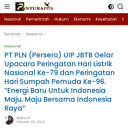
Langsung
ke
konten
Nasional
Pemerintah
Hukum
Ekonomi
Kesehatan
Ra
Beranda
Nasional
Nasional
PT PLN (Persero) UIP JBTB Gelar
Upacara Peringatan Hari Listrik
Nasional Ke-79 dan Peringatan
Hari Sumpah Pemuda Ke-96.
“Energi Baru Untuk Indonesia
Maju, Maju Bersama Indonesia
Raya”
Maksum
Oktober 29, 2024