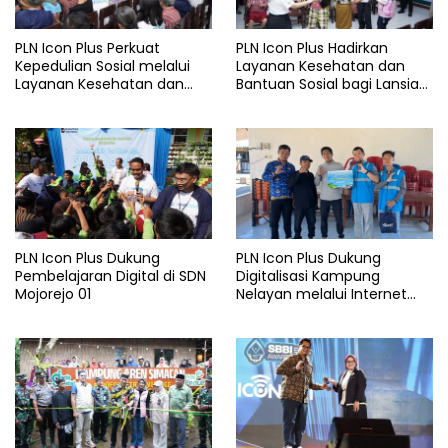
PLN Icon Plus Perkuat
PLN Icon Plus Hadirkan
Kepedulian Sosial melalui
Layanan Kesehatan dan
Layanan Kesehatan dan
Bantuan Sosial bagi Lansia
Bantuan Komprehensif bagi
di Rumah Belas Kasih
Lansia di Malang
Malang
PLN Icon Plus Dukung
PLN Icon Plus Dukung
Pembelajaran Digital di SDN
Digitalisasi Kampung
Mojorejo 01
Nelayan melalui Internet
Gratis di Desa Nelayan
Rajatama