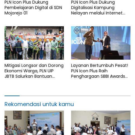
PLN Icon Plus Dukung
PLN Icon Plus Dukung
Pembelajaran Digital di SDN
Digitalisasi Kampung
Mojorejo 01
Nelayan melalui Internet
Gratis di Desa Nelayan
Rajatama
Mitigasi Longsor dan Dorong
Layanan Bertumbuh Pesat!
Ekonomi Warga, PLN UIP
PLN Icon Plus Raih
JBTB Salurkan Bantuan
Penghargaan SBBI Awards
Konservasi 4.000 Pohon
2026
Aren Genjah Asal Aceh di
Banyuwangi
Rekomendasi untuk kamu