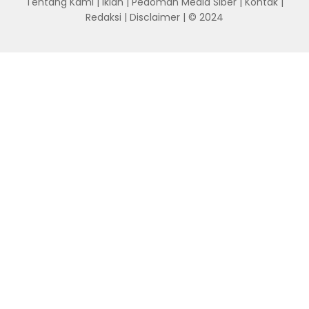
Tentang Kami
|
Iklan
|
Pedoman Media Siber
|
Kontak
|
Redaksi
|
Disclaimer
| © 2024