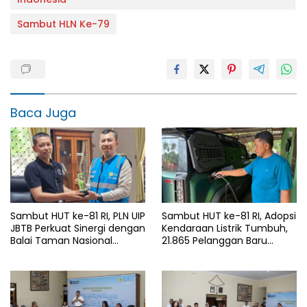
Sambut HLN Ke-79
Baca Juga
Sambut HUT ke-81 RI, PLN UIP
Sambut HUT ke-81 RI, Adopsi
JBTB Perkuat Sinergi dengan
Kendaraan Listrik Tumbuh,
Balai Taman Nasional
21.865 Pelanggan Baru
Baluran Bahas Kajian
Gunakan Home Charging
Rencana Proyek SUTET 500
Services PLN pada Semester
kV Paiton–
I 2026
Watudodol/Kalipuro