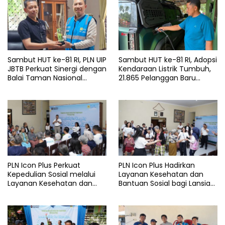
Sambut HUT ke-81 RI, PLN UIP
Sambut HUT ke-81 RI, Adopsi
JBTB Perkuat Sinergi dengan
Kendaraan Listrik Tumbuh,
Balai Taman Nasional
21.865 Pelanggan Baru
Baluran Bahas Kajian
Gunakan Home Charging
Rencana Proyek SUTET 500
Services PLN pada Semester
kV Paiton–
I 2026
Watudodol/Kalipuro
PLN Icon Plus Perkuat
PLN Icon Plus Hadirkan
Kepedulian Sosial melalui
Layanan Kesehatan dan
Layanan Kesehatan dan
Bantuan Sosial bagi Lansia
Bantuan Komprehensif bagi
di Rumah Belas Kasih
Lansia di Malang
Malang