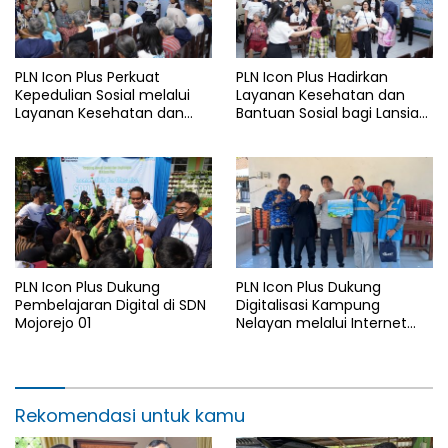
PLN Icon Plus Perkuat
PLN Icon Plus Hadirkan
Kepedulian Sosial melalui
Layanan Kesehatan dan
Layanan Kesehatan dan
Bantuan Sosial bagi Lansia
Bantuan Komprehensif bagi
di Rumah Belas Kasih
Lansia di Malang
Malang
PLN Icon Plus Dukung
PLN Icon Plus Dukung
Pembelajaran Digital di SDN
Digitalisasi Kampung
Mojorejo 01
Nelayan melalui Internet
Gratis di Desa Nelayan
Rajatama
Rekomendasi untuk kamu