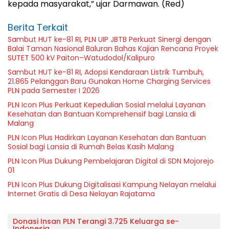
kepada masyarakat,” ujar Darmawan. (Red)
Berita Terkait
Sambut HUT ke-81 RI, PLN UIP JBTB Perkuat Sinergi dengan
Balai Taman Nasional Baluran Bahas Kajian Rencana Proyek
SUTET 500 kV Paiton–Watudodol/Kalipuro
Sambut HUT ke-81 RI, Adopsi Kendaraan Listrik Tumbuh,
21.865 Pelanggan Baru Gunakan Home Charging Services
PLN pada Semester I 2026
PLN Icon Plus Perkuat Kepedulian Sosial melalui Layanan
Kesehatan dan Bantuan Komprehensif bagi Lansia di
Malang
PLN Icon Plus Hadirkan Layanan Kesehatan dan Bantuan
Sosial bagi Lansia di Rumah Belas Kasih Malang
PLN Icon Plus Dukung Pembelajaran Digital di SDN Mojorejo
01
PLN Icon Plus Dukung Digitalisasi Kampung Nelayan melalui
Internet Gratis di Desa Nelayan Rajatama
Donasi Insan PLN Terangi 3.725 Keluarga se-
Indonesia