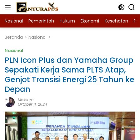
Langsung
ke
konten
Nasional
Pemerintah
Hukum
Ekonomi
Kesehatan
Ra
Beranda
Nasional
Nasional
PLN Icon Plus dan Yamaha Group
Sepakati Kerja Sama PLTS Atap,
Genjot Transisi Energi 25 Tahun ke
Depan
Maksum
Oktober 11, 2024