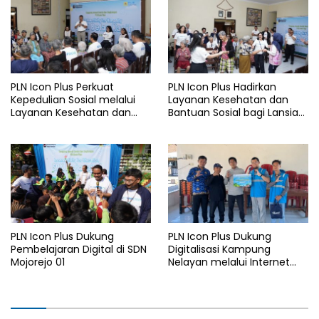
kV Paiton–
I 2026
Watudodol/Kalipuro
PLN Icon Plus Perkuat
PLN Icon Plus Hadirkan
Kepedulian Sosial melalui
Layanan Kesehatan dan
Layanan Kesehatan dan
Bantuan Sosial bagi Lansia
Bantuan Komprehensif bagi
di Rumah Belas Kasih
Lansia di Malang
Malang
PLN Icon Plus Dukung
PLN Icon Plus Dukung
Pembelajaran Digital di SDN
Digitalisasi Kampung
Mojorejo 01
Nelayan melalui Internet
Gratis di Desa Nelayan
Rajatama