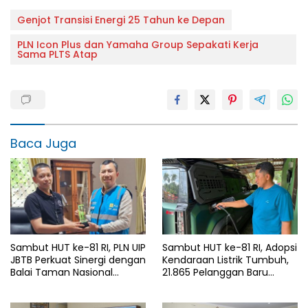
Genjot Transisi Energi 25 Tahun ke Depan
PLN Icon Plus dan Yamaha Group Sepakati Kerja
Sama PLTS Atap
Baca Juga
Sambut HUT ke-81 RI, PLN UIP
Sambut HUT ke-81 RI, Adopsi
JBTB Perkuat Sinergi dengan
Kendaraan Listrik Tumbuh,
Balai Taman Nasional
21.865 Pelanggan Baru
Baluran Bahas Kajian
Gunakan Home Charging
Rencana Proyek SUTET 500
Services PLN pada Semester