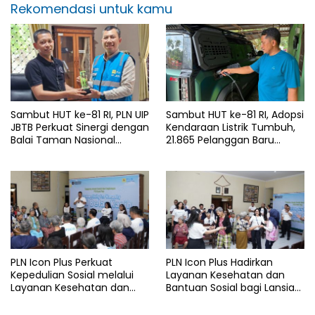
Rekomendasi untuk kamu
Sambut HUT ke-81 RI, PLN UIP
Sambut HUT ke-81 RI, Adopsi
JBTB Perkuat Sinergi dengan
Kendaraan Listrik Tumbuh,
Balai Taman Nasional
21.865 Pelanggan Baru
Baluran Bahas Kajian
Gunakan Home Charging
Rencana Proyek SUTET 500
Services PLN pada Semester
kV Paiton–
I 2026
Watudodol/Kalipuro
PLN Icon Plus Perkuat
PLN Icon Plus Hadirkan
Kepedulian Sosial melalui
Layanan Kesehatan dan
Layanan Kesehatan dan
Bantuan Sosial bagi Lansia
Bantuan Komprehensif bagi
di Rumah Belas Kasih
Lansia di Malang
Malang