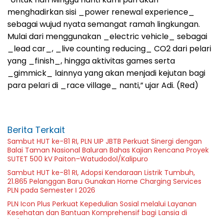
menghadirkan sisi _power renewal experience_
sebagai wujud nyata semangat ramah lingkungan.
Mulai dari menggunakan _electric vehicle_ sebagai
_lead car_, _live counting reducing_ CO2 dari pelari
yang _finish_, hingga aktivitas games serta
_gimmick_ lainnya yang akan menjadi kejutan bagi
para pelari di _race village_ nanti,” ujar Adi. (Red)
Berita Terkait
Sambut HUT ke-81 RI, PLN UIP JBTB Perkuat Sinergi dengan
Balai Taman Nasional Baluran Bahas Kajian Rencana Proyek
SUTET 500 kV Paiton–Watudodol/Kalipuro
Sambut HUT ke-81 RI, Adopsi Kendaraan Listrik Tumbuh,
21.865 Pelanggan Baru Gunakan Home Charging Services
PLN pada Semester I 2026
PLN Icon Plus Perkuat Kepedulian Sosial melalui Layanan
Kesehatan dan Bantuan Komprehensif bagi Lansia di