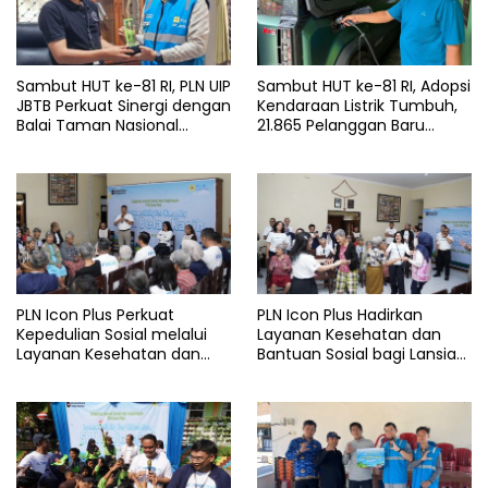
Sambut HUT ke-81 RI, PLN UIP
Sambut HUT ke-81 RI, Adopsi
JBTB Perkuat Sinergi dengan
Kendaraan Listrik Tumbuh,
Balai Taman Nasional
21.865 Pelanggan Baru
Baluran Bahas Kajian
Gunakan Home Charging
Rencana Proyek SUTET 500
Services PLN pada Semester
kV Paiton–
I 2026
Watudodol/Kalipuro
PLN Icon Plus Perkuat
PLN Icon Plus Hadirkan
Kepedulian Sosial melalui
Layanan Kesehatan dan
Layanan Kesehatan dan
Bantuan Sosial bagi Lansia
Bantuan Komprehensif bagi
di Rumah Belas Kasih
Lansia di Malang
Malang