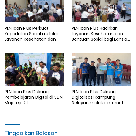
PLN Icon Plus Perkuat
PLN Icon Plus Hadirkan
Kepedulian Sosial melalui
Layanan Kesehatan dan
Layanan Kesehatan dan
Bantuan Sosial bagi Lansia
Bantuan Komprehensif bagi
di Rumah Belas Kasih
Lansia di Malang
Malang
PLN Icon Plus Dukung
PLN Icon Plus Dukung
Pembelajaran Digital di SDN
Digitalisasi Kampung
Mojorejo 01
Nelayan melalui Internet
Gratis di Desa Nelayan
Rajatama
Tinggalkan Balasan