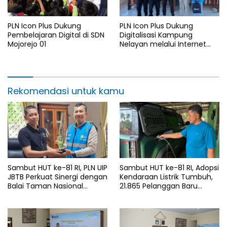
PLN Icon Plus Dukung
PLN Icon Plus Dukung
Pembelajaran Digital di SDN
Digitalisasi Kampung
Mojorejo 01
Nelayan melalui Internet
Gratis di Desa Nelayan
Rajatama
Rekomendasi untuk kamu
Sambut HUT ke-81 RI, PLN UIP
Sambut HUT ke-81 RI, Adopsi
JBTB Perkuat Sinergi dengan
Kendaraan Listrik Tumbuh,
Balai Taman Nasional
21.865 Pelanggan Baru
Baluran Bahas Kajian
Gunakan Home Charging
Rencana Proyek SUTET 500
Services PLN pada Semester
kV Paiton–
I 2026
Watudodol/Kalipuro