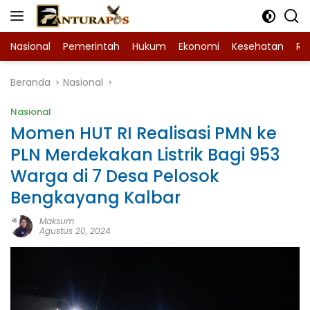
Langsung
ke
konten
Nasional
Pemerintah
Hukum
Ekonomi
Kesehatan
Ra
Beranda
Nasional
Nasional
Momen HUT RI Realisasi PMN ke
PLN Merdekakan Listrik Bagi 953
Warga di 7 Desa Pelosok
Bengkayang Kalbar
Maksum
Agustus 20, 2024