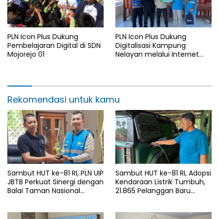
PLN Icon Plus Dukung
PLN Icon Plus Dukung
Pembelajaran Digital di SDN
Digitalisasi Kampung
Mojorejo 01
Nelayan melalui Internet
Gratis di Desa Nelayan
Rajatama
Rekomendasi untuk kamu
Sambut HUT ke-81 RI, PLN UIP
Sambut HUT ke-81 RI, Adopsi
JBTB Perkuat Sinergi dengan
Kendaraan Listrik Tumbuh,
Balai Taman Nasional
21.865 Pelanggan Baru
Baluran Bahas Kajian
Gunakan Home Charging
Rencana Proyek SUTET 500
Services PLN pada Semester
kV Paiton–
I 2026