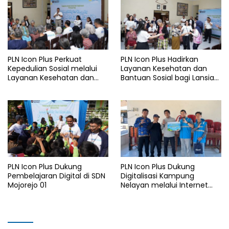
Watudodol/Kalipuro
PLN Icon Plus Perkuat
PLN Icon Plus Hadirkan
Kepedulian Sosial melalui
Layanan Kesehatan dan
Layanan Kesehatan dan
Bantuan Sosial bagi Lansia
Bantuan Komprehensif bagi
di Rumah Belas Kasih
Lansia di Malang
Malang
PLN Icon Plus Dukung
PLN Icon Plus Dukung
Pembelajaran Digital di SDN
Digitalisasi Kampung
Mojorejo 01
Nelayan melalui Internet
Gratis di Desa Nelayan
Rajatama