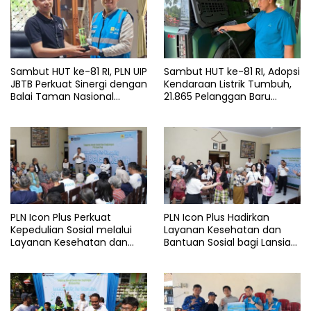
Sambut HUT ke-81 RI, PLN UIP
Sambut HUT ke-81 RI, Adopsi
JBTB Perkuat Sinergi dengan
Kendaraan Listrik Tumbuh,
Balai Taman Nasional
21.865 Pelanggan Baru
Baluran Bahas Kajian
Gunakan Home Charging
Rencana Proyek SUTET 500
Services PLN pada Semester
kV Paiton–
I 2026
Watudodol/Kalipuro
PLN Icon Plus Perkuat
PLN Icon Plus Hadirkan
Kepedulian Sosial melalui
Layanan Kesehatan dan
Layanan Kesehatan dan
Bantuan Sosial bagi Lansia
Bantuan Komprehensif bagi
di Rumah Belas Kasih
Lansia di Malang
Malang