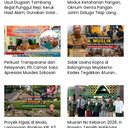
Usut Dugaan Tambang
Modus Ketahanan Pangan,
Ilegal Punggul Rejo: Keruk
Oknum Genta Pangan
Hasil Alam, Gunakan Solar
Jatim Diduga Tilap Uang
Subsidi
Puluhan Pokter di
Lamongan
Perkuat Transparansi dan
Sidak Usaha Kopra di
Pelayanan, Plt Camat Soko
Balongmojo Mojokerto:
Apresiasi Musdes Sokosari
Kades Tegakkan Aturan
Fasum, Pemilik Klaim
Kantongi SHM Sah
Proyek Irigasi di Modo,
Musran NU Kebaron 2026: H.
Lamongan Abaikan KIP, K3
Prawito Terpilih Nahkodai