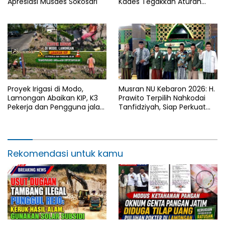
Apresiasi Musdes Sokosari
Kades Tegakkan Aturan
Fasum, Pemilik Klaim
Kantongi SHM Sah
Proyek Irigasi di Modo,
Musran NU Kebaron 2026: H.
Lamongan Abaikan KIP, K3
Prawito Terpilih Nahkodai
Pekerja dan Pengguna jalan,
Tanfidziyah, Siap Perkuat
Transparansi Anggaran
Program Keumatan
Dipertanyakan
Rekomendasi untuk kamu