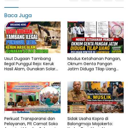
Baca Juga
Usut Dugaan Tambang
Modus Ketahanan Pangan,
Ilegal Punggul Rejo: Keruk
Oknum Genta Pangan
Hasil Alam, Gunakan Solar
Jatim Diduga Tilap Uang
Subsidi
Puluhan Pokter di
Lamongan
Perkuat Transparansi dan
Sidak Usaha Kopra di
Pelayanan, Plt Camat Soko
Balongmojo Mojokerto: