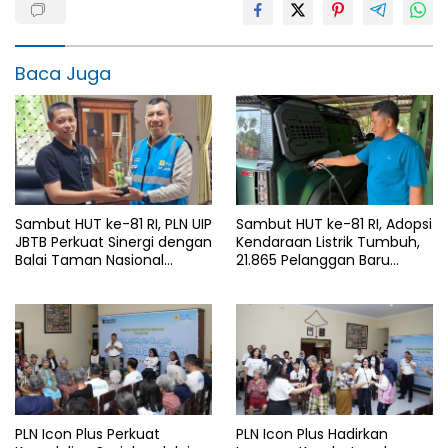
Baca Juga
Sambut HUT ke-81 RI, PLN UIP
Sambut HUT ke-81 RI, Adopsi
JBTB Perkuat Sinergi dengan
Kendaraan Listrik Tumbuh,
Balai Taman Nasional
21.865 Pelanggan Baru
Baluran Bahas Kajian
Gunakan Home Charging
Rencana Proyek SUTET 500
Services PLN pada Semester
kV Paiton–
I 2026
Watudodol/Kalipuro
PLN Icon Plus Perkuat
PLN Icon Plus Hadirkan