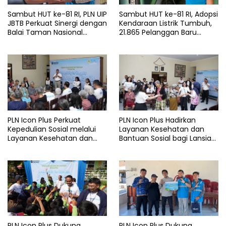
Sambut HUT ke-81 RI, PLN UIP
Sambut HUT ke-81 RI, Adopsi
JBTB Perkuat Sinergi dengan
Kendaraan Listrik Tumbuh,
Balai Taman Nasional
21.865 Pelanggan Baru
Baluran Bahas Kajian
Gunakan Home Charging
Rencana Proyek SUTET 500
Services PLN pada Semester
kV Paiton–
I 2026
Watudodol/Kalipuro
PLN Icon Plus Perkuat
PLN Icon Plus Hadirkan
Kepedulian Sosial melalui
Layanan Kesehatan dan
Layanan Kesehatan dan
Bantuan Sosial bagi Lansia
Bantuan Komprehensif bagi
di Rumah Belas Kasih
Lansia di Malang
Malang
PLN Icon Plus Dukung
PLN Icon Plus Dukung