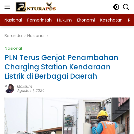
Langsung
ke
konten
Nasional
Pemerintah
Hukum
Ekonomi
Kesehatan
Ra
Beranda
Nasional
Nasional
PLN Terus Genjot Penambahan
Charging Station Kendaraan
Listrik di Berbagai Daerah
Maksum
Agustus 1, 2024