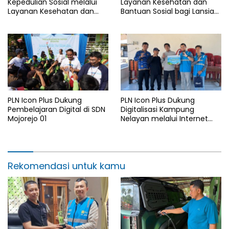
Kepedulian Sosial melalui
Layanan Kesehatan dan
Layanan Kesehatan dan
Bantuan Sosial bagi Lansia
Bantuan Komprehensif bagi
di Rumah Belas Kasih
Lansia di Malang
Malang
PLN Icon Plus Dukung
PLN Icon Plus Dukung
Pembelajaran Digital di SDN
Digitalisasi Kampung
Mojorejo 01
Nelayan melalui Internet
Gratis di Desa Nelayan
Rajatama
Rekomendasi untuk kamu