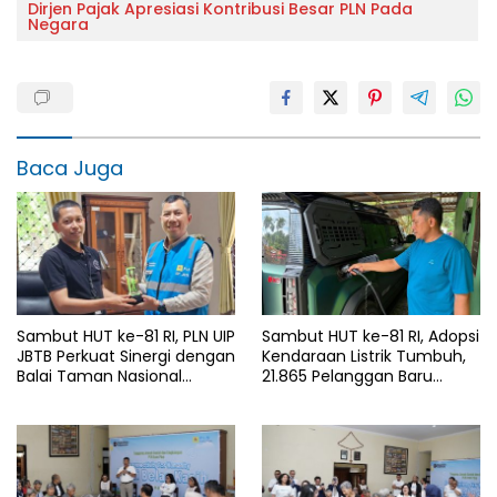
Dirjen Pajak Apresiasi Kontribusi Besar PLN Pada
Negara
Baca Juga
Sambut HUT ke-81 RI, PLN UIP
Sambut HUT ke-81 RI, Adopsi
JBTB Perkuat Sinergi dengan
Kendaraan Listrik Tumbuh,
Balai Taman Nasional
21.865 Pelanggan Baru
Baluran Bahas Kajian
Gunakan Home Charging
Rencana Proyek SUTET 500
Services PLN pada Semester
kV Paiton–
I 2026
Watudodol/Kalipuro