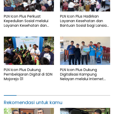
PLN Icon Plus Perkuat
PLN Icon Plus Hadirkan
Kepedulian Sosial melalui
Layanan Kesehatan dan
Layanan Kesehatan dan
Bantuan Sosial bagi Lansia
Bantuan Komprehensif bagi
di Rumah Belas Kasih
Lansia di Malang
Malang
PLN Icon Plus Dukung
PLN Icon Plus Dukung
Pembelajaran Digital di SDN
Digitalisasi Kampung
Mojorejo 01
Nelayan melalui Internet
Gratis di Desa Nelayan
Rajatama
Rekomendasi untuk kamu