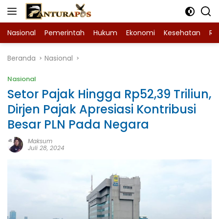
Langsung
ke
konten
Nasional
Pemerintah
Hukum
Ekonomi
Kesehatan
Ra
Beranda
Nasional
Nasional
Setor Pajak Hingga Rp52,39 Triliun,
Dirjen Pajak Apresiasi Kontribusi
Besar PLN Pada Negara
Maksum
Juli 28, 2024