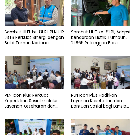
Sambut HUT ke-81 RI, PLN UIP
Sambut HUT ke-81 RI, Adopsi
JBTB Perkuat Sinergi dengan
Kendaraan Listrik Tumbuh,
Balai Taman Nasional
21.865 Pelanggan Baru
Baluran Bahas Kajian
Gunakan Home Charging
Rencana Proyek SUTET 500
Services PLN pada Semester
kV Paiton–
I 2026
Watudodol/Kalipuro
PLN Icon Plus Perkuat
PLN Icon Plus Hadirkan
Kepedulian Sosial melalui
Layanan Kesehatan dan
Layanan Kesehatan dan
Bantuan Sosial bagi Lansia
Bantuan Komprehensif bagi
di Rumah Belas Kasih
Lansia di Malang
Malang