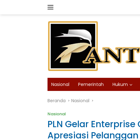
Langsung
ke
konten
Nasional
Pemerintah
Hukum
Beranda
Nasional
Nasional
PLN Gelar Enterprise
Apresiasi Pelangga