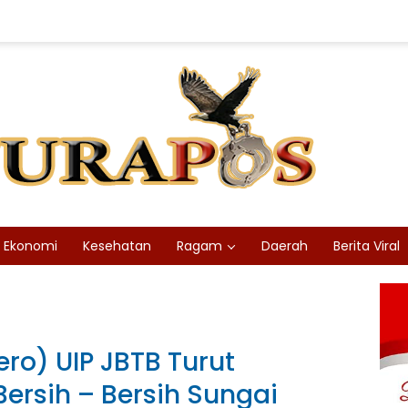
Ekonomi
Kesehatan
Ragam
Daerah
Berita Viral
ero) UIP JBTB Turut
ersih – Bersih Sungai