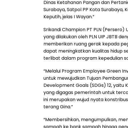
Dinas Ketahanan Pangan dan Pertania
Surabaya, Satpol PP Kota Surabaya, 
Keputih, jelas I Wayan.”
Srikandi Champion PT PLN (Persero) U
yang dilakukan oleh PLN UIP JBTB deng
memberikan ruang gerak kepada peg
dapat meningkatkan kualitas hidup 
terlibat dalam program kepedulian s
“Melalui Program Employee Green Inv
untuk mewujudkan Tujuan Pembanguna
Development Goals (SDGs) 12, yaitu
yang digagas pemerintah untuk tercap
ini merupakan wujud nyata konstribu
terang Gina.”
“Membersihkan, mengumpulkan, mem
sampah ke bank sampah hingga pen