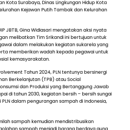
n Kota Surabaya, Dinas Lingkungan Hidup Kota
Kelurahan Kejawan Putih Tambak dan Kelurahan
IP JBTB, Gina Widiasari mengatakan aksi nyata
an melibatkan Tim Srikandi ini bertujuan untuk
awai dalam melakukan kegiatan sukarela yang
serta memberikan wadah kepada pegawai untuk
osial kemasyarakatan.
olvement Tahun 2024, PLN tentunya bersinergi
n Berkelanjutan (TPB) atau Social
 Konsumsi dan Produksi yang Bertanggung Jawab
ai di tahun 2030, kegiatan bersih – bersih sungai
si PLN dalam pengurangan sampah di Indonesia,
ilah sampah kemudian mendistribusikan
golahan sampah menjadi barang berdaya guna