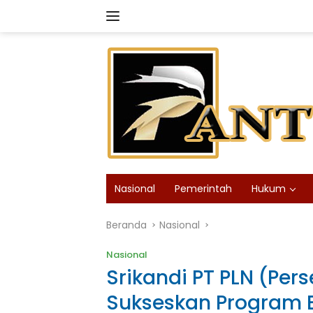
Langsung
ke
konten
Nasional
Pemerintah
Hukum
Beranda
Nasional
Nasional
Srikandi PT PLN (Pers
Sukseskan Program B