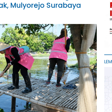
k, Mulyorejo Surabaya
LE