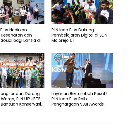
 Plus Hadirkan
PLN Icon Plus Dukung
 Kesehatan dan
Pembelajaran Digital di SDN
Sosial bagi Lansia di
Mojorejo 01
elas Kasih Malang
 Longsor dan Dorong
Layanan Bertumbuh Pesat!
Warga, PLN UIP JBTB
PLN Icon Plus Raih
 Bantuan Konservasi
Penghargaan SBBI Awards
hon Aren Genjah Asal
2026
 Banyuwangi