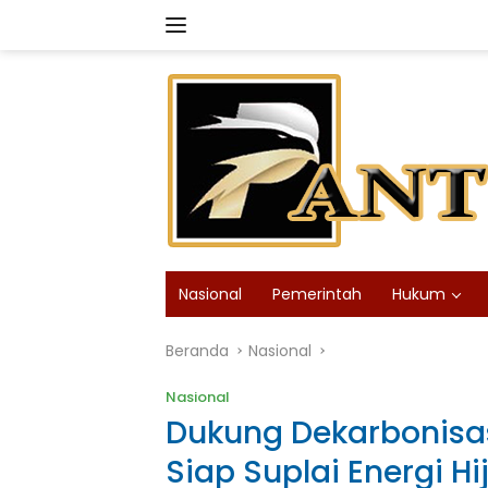
Langsung
ke
konten
Nasional
Pemerintah
Hukum
Beranda
Nasional
Nasional
Dukung Dekarbonisasi
Siap Suplai Energi H