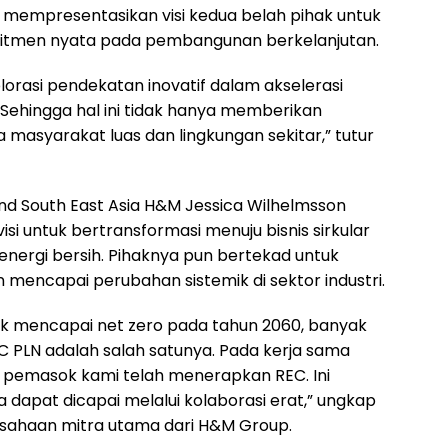
 mempresentasikan visi kedua belah pihak untuk
mitmen nyata pada pembangunan berkelanjutan.
rasi pendekatan inovatif dalam akselerasi
. Sehingga hal ini tidak hanya memberikan
 masyarakat luas dan lingkungan sekitar,” tutur
nd South East Asia H&M Jessica Wilhelmsson
 untuk bertransformasi menuju bisnis sirkular
ergi bersih. Pihaknya pun bertekad untuk
n mencapai perubahan sistemik di sektor industri.
k mencapai net zero pada tahun 2060, banyak
 REC PLN adalah salah satunya. Pada kerja sama
0 pemasok kami telah menerapkan REC. Ini
dapat dicapai melalui kolaborasi erat,” ungkap
usahaan mitra utama dari H&M Group.