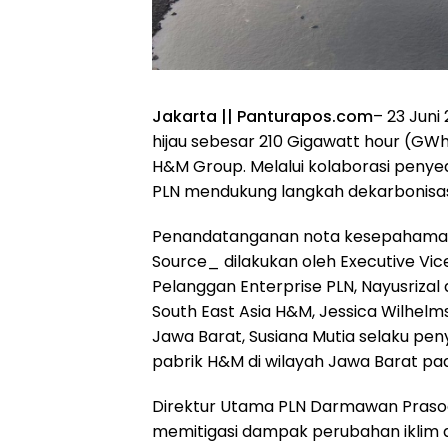
Jakarta || Panturapos.com
– 23 Juni
hijau sebesar 210 Gigawatt hour (GW
H&M Group. Melalui kolaborasi penyed
PLN mendukung langkah dekarbonisasi, 
Penandatanganan nota kesepahaman 
Source_ dilakukan oleh Executive Vic
Pelanggan Enterprise PLN, Nayusriza
South East Asia H&M, Jessica Wilhel
Jawa Barat, Susiana Mutia selaku peny
pabrik H&M di wilayah Jawa Barat pad
Direktur Utama PLN Darmawan Prasod
memitigasi dampak perubahan iklim d