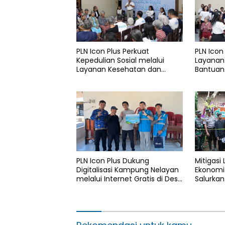
PLN Icon Plus Perkuat
PLN Icon
Kepedulian Sosial melalui
Layanan
Layanan Kesehatan dan
Bantuan 
Bantuan Komprehensif bagi
Rumah B
Lansia di Malang
PLN Icon Plus Dukung
Mitigasi
Digitalisasi Kampung Nelayan
Ekonomi 
melalui Internet Gratis di Desa
Salurkan
Nelayan Rajatama
4.000 Po
Aceh di