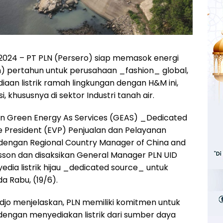
 2024 – PT PLN (Persero) siap memasok energi
h) pertahun untuk perusahaan _fashion_ global,
iaan listrik ramah lingkungan dengan H&M ini,
khususnya di sektor Industri tanah air.
Green Energy As Services (GEAS) _Dedicated
e President (EVP) Penjualan dan Pelayanan
l dengan Regional Country Manager of China and
msson dan disaksikan General Manager PLN UID
edia listrik hijau _dedicated source_ untuk
a Rabu, (19/6).
jo menjelaskan, PLN memiliki komitmen untuk
engan menyediakan listrik dari sumber daya